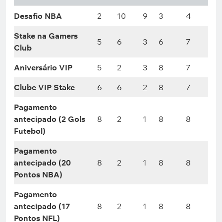
Desafio NBA
2
10
9
3
4
Stake na Gamers
5
6
3
6
7
Club
Aniversário VIP
5
2
3
8
7
Clube VIP Stake
6
6
2
8
7
Pagamento
antecipado (2 Gols
8
2
1
8
8
Futebol)
Pagamento
antecipado (20
8
2
1
8
8
Pontos NBA)
Pagamento
antecipado (17
8
2
1
8
8
Pontos NFL)