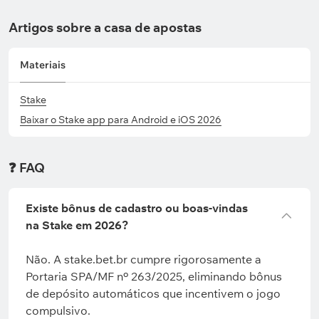
Artigos sobre a casa de apostas
Materiais
Stake
Baixar o Stake app para Android e iOS 2026
❓ FAQ
Existe bônus de cadastro ou boas-vindas
na Stake em 2026?
Não. A stake.bet.br cumpre rigorosamente a
Portaria SPA/MF nº 263/2025, eliminando bônus
de depósito automáticos que incentivem o jogo
compulsivo.