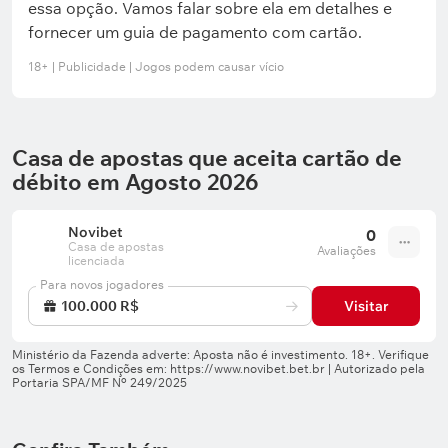
essa opção. Vamos falar sobre ela em detalhes e
fornecer um guia de pagamento com cartão.
18+ | Publicidade | Jogos podem causar vício
Casa de apostas que aceita cartão de
débito em Agosto 2026
Novibet
0
Casa de apostas
Avaliações
licenciada
Para novos jogadores
100.000 R$
Visitar