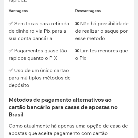
Vantagens
Desvantagens
✅ Sem taxas para retirada
❌ Não há possibilidade
de dinheiro via Pix para a
de realizar o saque por
sua conta bancária
esse método
✅ Pagamentos quase tão
❌ Limites menores que
rápidos quanto o PIX
o Pix
✅ Uso de um único cartão
para múltiplos métodos de
depósito
Métodos de pagamento alternativos ao
cartão bancário para casas de apostas no
Brasil
Como atualmente há apenas uma opção de casa de
apostas que aceita pagamento com cartão