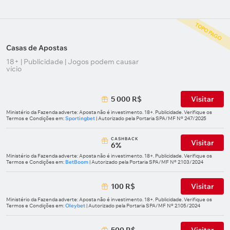
TOPO PAGO
Casas de Apostas
18+ | Publicidade | Jogos podem causar
vício
5 000 R$
Visitar
Ministério da Fazenda adverte: Aposta não é investimento. 18+. Publicidade. Verifique os
Termos e Condições em:
Sportingbet
| Autorizado pela Portaria SPA/MF Nº 247/2025
СASHBACK
Visitar
6%
Ministério da Fazenda adverte: Aposta não é investimento. 18+. Publicidade. Verifique os
Termos e Condições em:
BetBoom
| Autorizado pela Portaria SPA/MF Nº 2.103/2024
100 R$
Visitar
Ministério da Fazenda adverte: Aposta não é investimento. 18+. Publicidade. Verifique os
Termos e Condições em:
Oleybet
| Autorizado pela Portaria SPA/MF Nº 2.105/2024