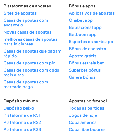
Plataformas de apostas
Bônus e apps
Sites de apostas
Aplicativos de apostas
Casas de apostas com
Onabet app
escanteio
Betnacional app
Novas casas de apostas
Betboom app
melhores casas de apostas
Esportes da sorte app
para Iniciantes
Bônus de cadastro
Casas de apostas que pagam
rápido
Aposta grátis
Casas de apostas com pix
Bônus estrela bet
Casas de apostas com odds
Superbet bônus
mais altas
Galera bônus
Casas de apostas com
mercado pago
Depósito mínimo
Apostas no futebol
Depósito baixo
Todas as partidas
Plataforma de R$1
Jogos de hoje
Plataforma de R$2
Copa américa
Plataforma de R$3
Copa libertadores