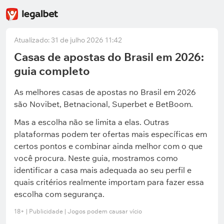
Atualizado: 31 de julho 2026 11:42
Casas de apostas do Brasil em 2026:
guia completo
As melhores casas de apostas no Brasil em 2026
são Novibet, Betnacional, Superbet e BetBoom.
Mas a escolha não se limita a elas. Outras
plataformas podem ter ofertas mais específicas em
certos pontos e combinar ainda melhor com o que
você procura. Neste guia, mostramos como
identificar a casa mais adequada ao seu perfil e
quais critérios realmente importam para fazer essa
escolha com segurança.
18+ | Publicidade | Jogos podem causar vício