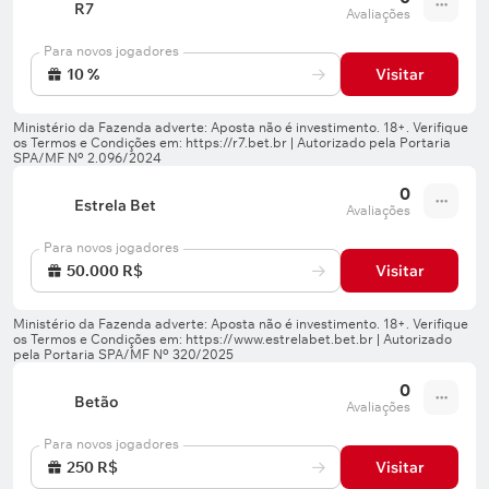
R7
Avaliações
Para novos jogadores
10 %
Visitar
0
Estrela Bet
Avaliações
Para novos jogadores
50.000 R$
Visitar
0
Betão
Avaliações
Para novos jogadores
250 R$
Visitar