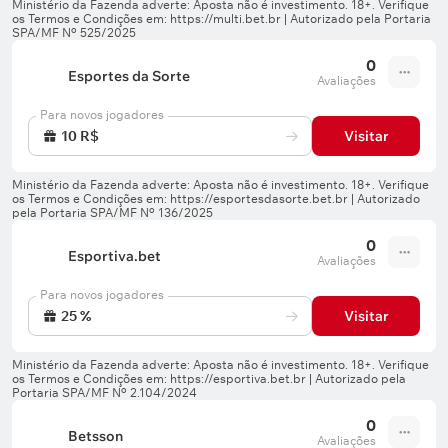
0
Esportes da Sorte
Avaliações
Para novos jogadores
10 R$
Visitar
0
Esportiva.bet
Avaliações
Para novos jogadores
25 %
Visitar
0
Betsson
Avaliações