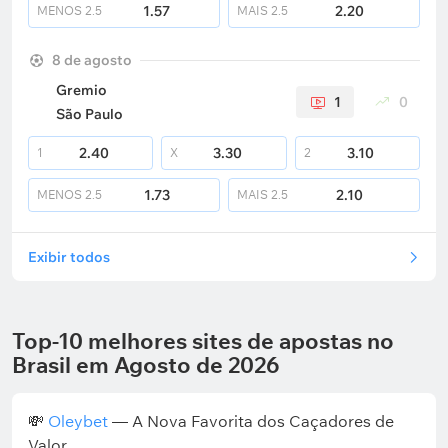
1.57
2.20
MENOS
2.5
MAIS
2.5
8 de agosto
Gremio
1
0
São Paulo
2.40
3.30
3.10
1
X
2
1.73
2.10
MENOS
2.5
MAIS
2.5
Exibir todos
Top-10 melhores sites de apostas no
Brasil em Agosto de 2026
💸
Oleybet
— A Nova Favorita dos Caçadores de
Valor