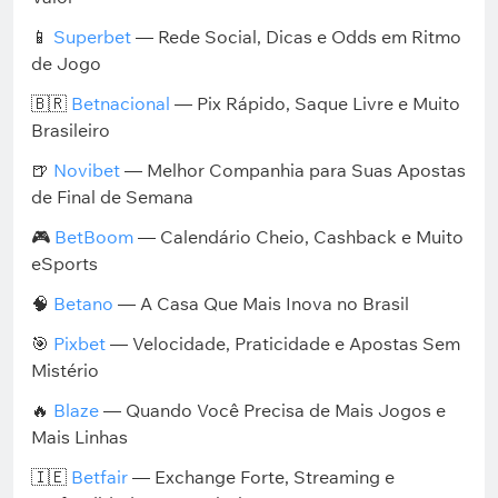
📱
Superbet
— Rede Social, Dicas e Odds em Ritmo
de Jogo
🇧🇷
Betnacional
— Pix Rápido, Saque Livre e Muito
Brasileiro
🍺
Novibet
— Melhor Companhia para Suas Apostas
de Final de Semana
🎮
BetBoom
— Calendário Cheio, Cashback e Muito
eSports
🧠
Betano
— A Casa Que Mais Inova no Brasil
🎯
Pixbet
— Velocidade, Praticidade e Apostas Sem
Mistério
🔥
Blaze
— Quando Você Precisa de Mais Jogos e
Mais Linhas
🇮🇪
Betfair
— Exchange Forte, Streaming e