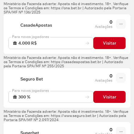
0
CasadeApostas
Avaliações
Para novos jogadores
4.000 R$
Visitar
0
Seguro Bet
Avaliações
Para novos jogadores
300 %
Visitar
0
Superbet