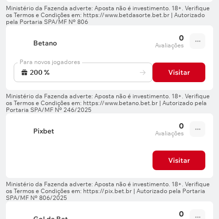
0
Betano
Avaliações
Para novos jogadores
200 %
Visitar
0
Pixbet
Avaliações
Visitar
0