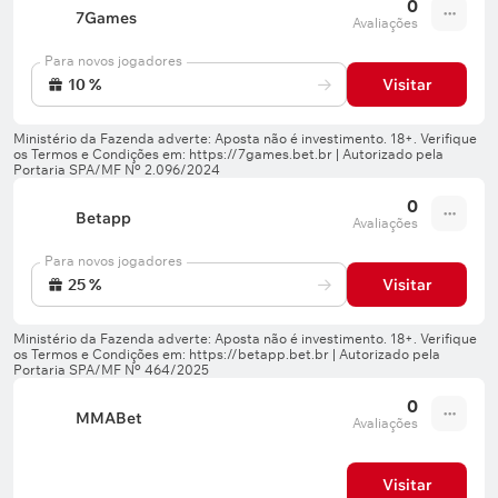
0
7Games
Avaliações
Para novos jogadores
10 %
Visitar
0
Betapp
Avaliações
Para novos jogadores
25 %
Visitar
0
MMABet
Avaliações
Visitar