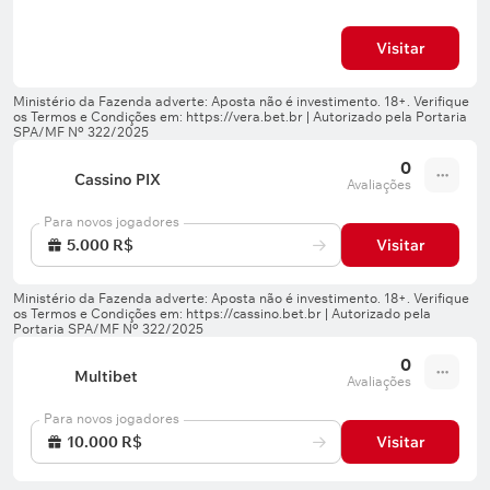
Visitar
0
Cassino PIX
Avaliações
Para novos jogadores
5.000 R$
Visitar
0
Multibet
Avaliações
Para novos jogadores
10.000 R$
Visitar