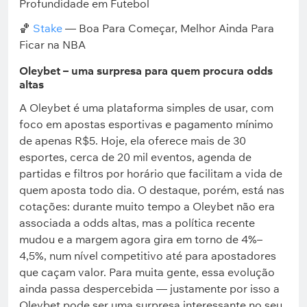
Profundidade em Futebol
🏀
Stake
— Boa Para Começar, Melhor Ainda Para
Ficar na NBA
Oleybet – uma surpresa para quem procura odds
altas
A Oleybet é uma plataforma simples de usar, com
foco em apostas esportivas e pagamento mínimo
de apenas R$5. Hoje, ela oferece mais de 30
esportes, cerca de 20 mil eventos, agenda de
partidas e filtros por horário que facilitam a vida de
quem aposta todo dia. O destaque, porém, está nas
cotações: durante muito tempo a Oleybet não era
associada a odds altas, mas a política recente
mudou e a margem agora gira em torno de 4%–
4,5%, num nível competitivo até para apostadores
que caçam valor. Para muita gente, essa evolução
ainda passa despercebida — justamente por isso a
Oleybet pode ser uma surpresa interessante no seu