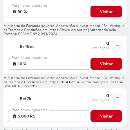
Para novos jogadores
50 %
Visitar
0
Br4Bet
Avaliações
Para novos jogadores
10 %
Visitar
0
Bet7k
Avaliações
Para novos jogadores
5.000 R$
Visitar