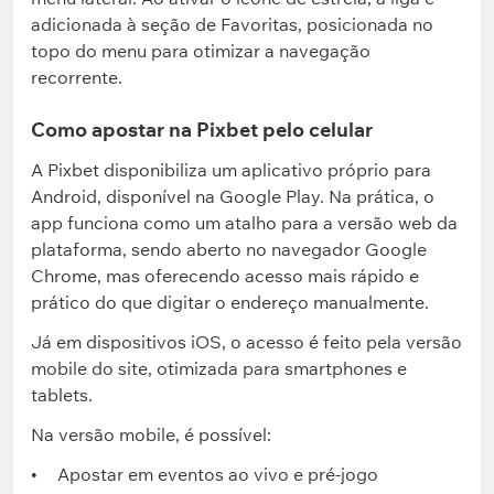
adicionada à seção de Favoritas, posicionada no
topo do menu para otimizar a navegação
recorrente.
Como apostar na Pixbet pelo celular
A Pixbet disponibiliza um aplicativo próprio para
Android, disponível na Google Play. Na prática, o
app funciona como um atalho para a versão web da
plataforma, sendo aberto no navegador Google
Chrome, mas oferecendo acesso mais rápido e
prático do que digitar o endereço manualmente.
Já em dispositivos iOS, o acesso é feito pela versão
mobile do site, otimizada para smartphones e
tablets.
Na versão mobile, é possível:
Apostar em eventos ao vivo e pré-jogo