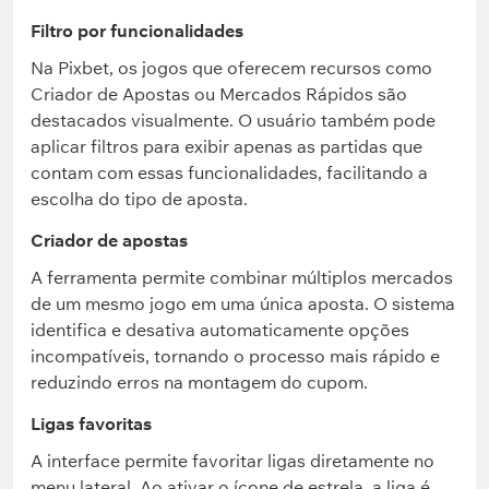
Filtro por funcionalidades
Na Pixbet, os jogos que oferecem recursos como
Criador de Apostas ou Mercados Rápidos são
destacados visualmente. O usuário também pode
aplicar filtros para exibir apenas as partidas que
contam com essas funcionalidades, facilitando a
escolha do tipo de aposta.
Criador de apostas
A ferramenta permite combinar múltiplos mercados
de um mesmo jogo em uma única aposta. O sistema
identifica e desativa automaticamente opções
incompatíveis, tornando o processo mais rápido e
reduzindo erros na montagem do cupom.
Ligas favoritas
A interface permite favoritar ligas diretamente no
menu lateral. Ao ativar o ícone de estrela, a liga é