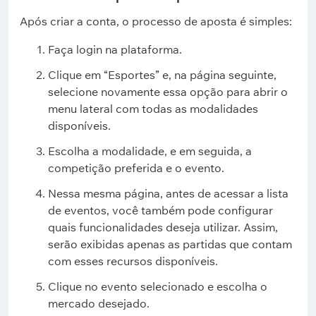
Após criar a conta, o processo de aposta é simples:
Faça login na plataforma.
Clique em “Esportes” e, na página seguinte,
selecione novamente essa opção para abrir o
menu lateral com todas as modalidades
disponíveis.
Escolha a modalidade, e em seguida, a
competição preferida e o evento.
Nessa mesma página, antes de acessar a lista
de eventos, você também pode configurar
quais funcionalidades deseja utilizar. Assim,
serão exibidas apenas as partidas que contam
com esses recursos disponíveis.
Clique no evento selecionado e escolha o
mercado desejado.