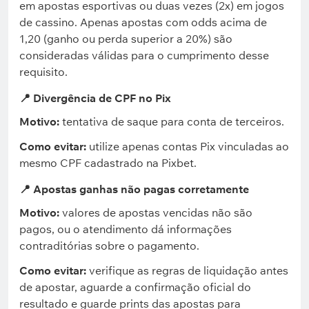
em apostas esportivas ou duas vezes (2x) em jogos
de cassino. Apenas apostas com odds acima de
1,20 (ganho ou perda superior a 20%) são
consideradas válidas para o cumprimento desse
requisito.
📍 Divergência de CPF no Pix
Motivo:
tentativa de saque para conta de terceiros.
Como evitar:
utilize apenas contas Pix vinculadas ao
mesmo CPF cadastrado na Pixbet.
📍 Apostas ganhas não pagas corretamente
Motivo:
valores de apostas vencidas não são
pagos, ou o atendimento dá informações
contraditórias sobre o pagamento.
Como evitar:
verifique as regras de liquidação antes
de apostar, aguarde a confirmação oficial do
resultado e guarde prints das apostas para