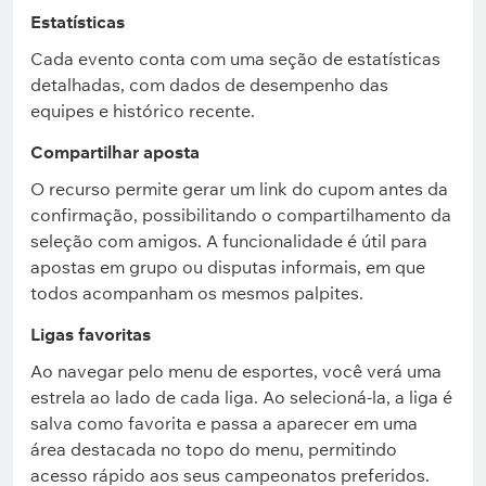
Estatísticas
Cada evento conta com uma seção de estatísticas
detalhadas, com dados de desempenho das
equipes e histórico recente.
Compartilhar aposta
O recurso permite gerar um link do cupom antes da
confirmação, possibilitando o compartilhamento da
seleção com amigos. A funcionalidade é útil para
apostas em grupo ou disputas informais, em que
todos acompanham os mesmos palpites.
Ligas favoritas
Ao navegar pelo menu de esportes, você verá uma
estrela ao lado de cada liga. Ao selecioná-la, a liga é
salva como favorita e passa a aparecer em uma
área destacada no topo do menu, permitindo
acesso rápido aos seus campeonatos preferidos.