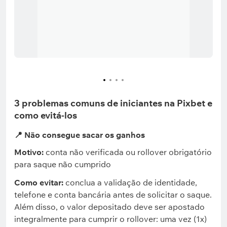
3 problemas comuns de iniciantes na Pixbet e
como evitá-los
📍 Não consegue sacar os ganhos
Motivo:
conta não verificada ou rollover obrigatório
para saque não cumprido
Como evitar:
conclua a validação de identidade,
telefone e conta bancária antes de solicitar o saque.
Além disso, o valor depositado deve ser apostado
integralmente para cumprir o rollover: uma vez (1x)