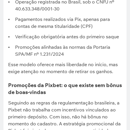
Operação registrada no Brasil, sob o CNPJ nº
40.633.348/0001-30
Pagamentos realizados via Pix, apenas para
contas de mesma titularidade (CPF)
Verificação obrigatória antes do primeiro saque
Promoções alinhadas às normas da Portaria
SPA/MF nº 1.231/2024
Esse modelo oferece mais liberdade no início, mas
exige atenção no momento de retirar os ganhos.
Promoções da Pixbet: o que existe sem bônus
de boas-vindas
Seguindo as regras da regulamentação brasileira, a
Pixbet não trabalha com incentivos vinculados ao
primeiro depósito. Com isso, não há bônus no
momento do cadastro. A estratégia promocional da