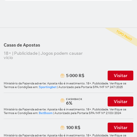
TOPO PAGO
Casas de Apostas
18+ | Publicidade | Jogos podem causar
vício
5 000 R$
Visitar
Ministério da Fazenda adverte: Aposta não é investimento. 18+. Publicidade. Verifique os
Termos e Condições em:
Sportingbet
| Autorizado pela Portaria SPA/MF Nº 247/2025
СASHBACK
Visitar
6%
Ministério da Fazenda adverte: Aposta não é investimento. 18+. Publicidade. Verifique os
Termos e Condições em:
BetBoom
| Autorizado pela Portaria SPA/MF Nº 2.103/2024
100 R$
Visitar
Ministério da Fazenda adverte: Aposta não é investimento. 18+. Publicidade. Verifique os