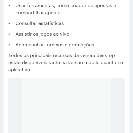
Usar ferramentas, como criador de apostas e
compartilhar aposta
Consultar estatísticas
Assistir os jogos ao vivo
Acompanhar torneios e promoções
Todos os principais recursos da versão desktop
estão disponíveis tanto na versão mobile quanto no
aplicativo.