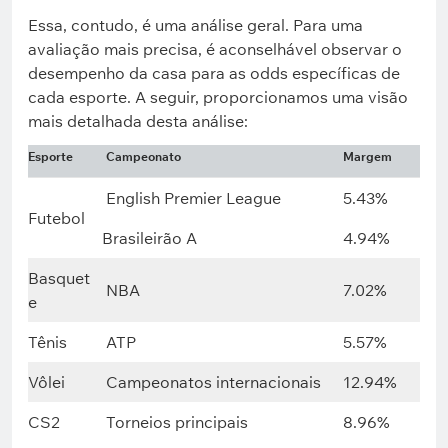
Essa, contudo, é uma análise geral. Para uma
avaliação mais precisa, é aconselhável observar o
desempenho da casa para as odds específicas de
cada esporte. A seguir, proporcionamos uma visão
mais detalhada desta análise:
Esporte
Campeonato
Margem
English Premier League
5.43%
Futebol
Brasileirão A
4.94%
Basquet
NBA
7.02%
e
Tênis
ATP
5.57%
Vôlei
Campeonatos internacionais
12.94%
CS2
Torneios principais
8.96%