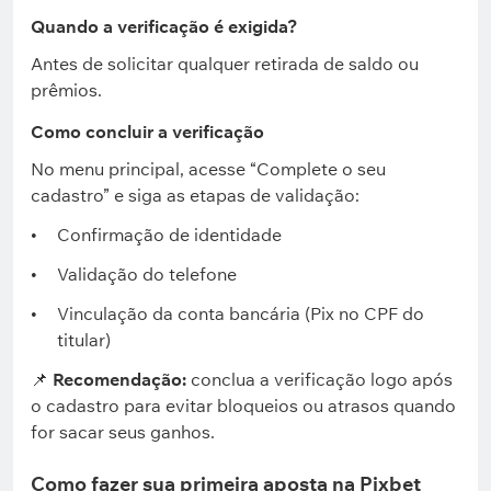
Quando a verificação é exigida?
Antes de solicitar qualquer retirada de saldo ou
prêmios.
Como concluir a verificação
No menu principal, acesse “Complete o seu
cadastro” e siga as etapas de validação:
Confirmação de identidade
Validação do telefone
Vinculação da conta bancária (Pix no CPF do
titular)
📌
Recomendação:
conclua a verificação logo após
o cadastro para evitar bloqueios ou atrasos quando
for sacar seus ganhos.
Como fazer sua primeira aposta na Pixbet