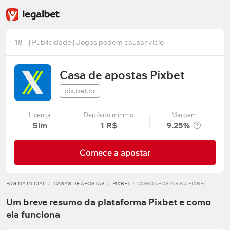
18+ | Publicidade | Jogos podem causar vício
Casa de apostas Pixbet
pix.bet.br
Licença
Depósito mínimo
Margem
Sim
1 R$
9.25%
Comece a apostar
PÁGINA INICIAL
CASAS DE APOSTAS
PIXBET
COMO APOSTAR NA PIXBET
Um breve resumo da plataforma Pixbet e como
ela funciona