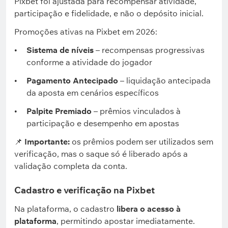
Pixbet foi ajustada para recompensar atividade,
participação e fidelidade, e não o depósito inicial.
Promoções ativas na Pixbet em 2026:
Sistema de níveis
– recompensas progressivas
conforme a atividade do jogador
Pagamento Antecipado
– liquidação antecipada
da aposta em cenários específicos
Palpite Premiado
– prêmios vinculados à
participação e desempenho em apostas
📌
Importante:
os prêmios podem ser utilizados sem
verificação, mas o saque só é liberado após a
validação completa da conta.
Cadastro e verificação na Pixbet
Na plataforma, o cadastro
libera o acesso à
plataforma
, permitindo apostar imediatamente.