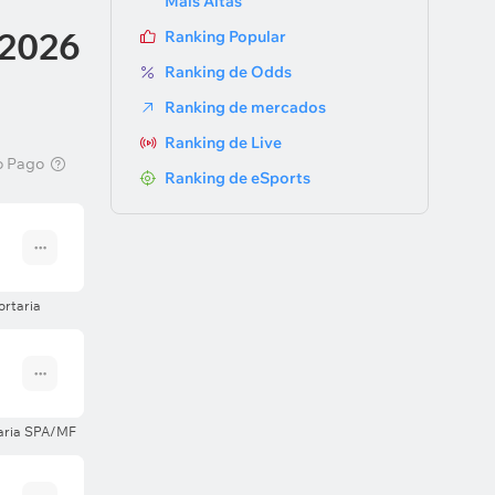
Mais Altas
 2026
Ranking Popular
Ranking de Odds
Ranking de mercados
Ranking de Live
o Pago
Ranking de eSports