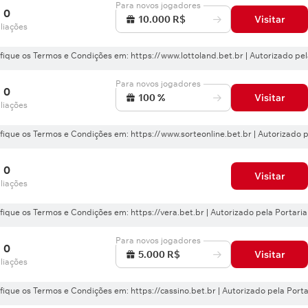
Para novos jogadores
0
10.000 R$
Visitar
liações
Para novos jogadores
0
100 %
Visitar
liações
0
Visitar
liações
Para novos jogadores
0
5.000 R$
Visitar
liações