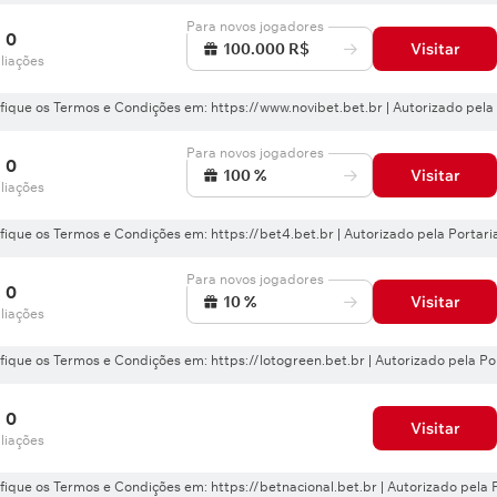
Para novos jogadores
0
100.000 R$
Visitar
liações
Para novos jogadores
0
100 %
Visitar
liações
Para novos jogadores
0
10 %
Visitar
liações
0
Visitar
liações