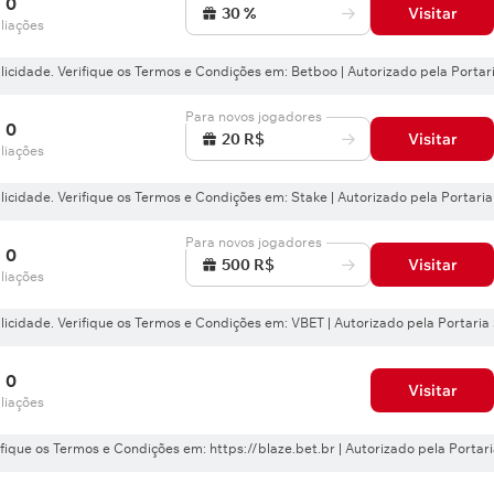
0
30 %
Visitar
liações
Para novos jogadores
0
20 R$
Visitar
liações
Para novos jogadores
0
500 R$
Visitar
liações
0
Visitar
liações