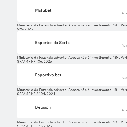
Multibet
Ava
Esportes da Sorte
Ava
Esportiva.bet
Ava
Betsson
Ava