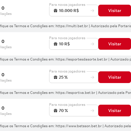
Para novos jogadores
0
10.000 R$
Visitar
liações
Para novos jogadores
0
10 R$
Visitar
liações
Para novos jogadores
0
25 %
Visitar
liações
Para novos jogadores
0
70 %
Visitar
liações