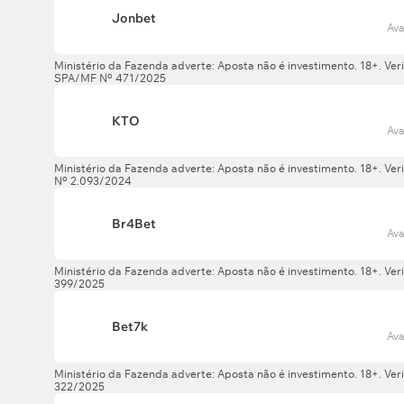
Jonbet
Ava
KTO
Ava
Br4Bet
Ava
Bet7k
Ava