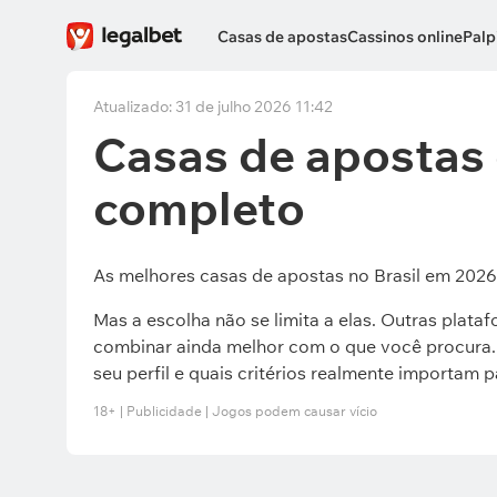
Casas de apostas
Cassinos online
Palp
Atualizado: 31 de julho 2026 11:42
Casas de apostas 
completo
As melhores casas de apostas no Brasil em 202
Mas a escolha não se limita a elas. Outras plat
combinar ainda melhor com o que você procura.
seu perfil e quais critérios realmente importam 
18+ | Publicidade | Jogos podem causar vício