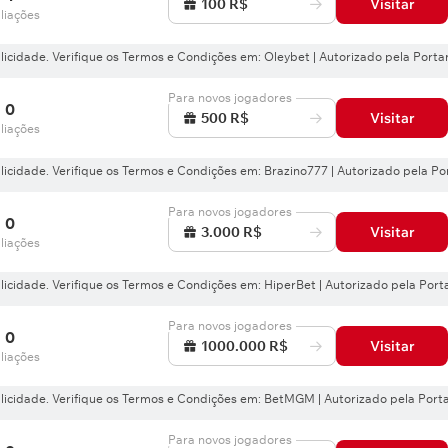
100 R$
Visitar
liações
Para novos jogadores
0
500 R$
Visitar
liações
Para novos jogadores
0
3.000 R$
Visitar
liações
Para novos jogadores
0
1000.000 R$
Visitar
liações
Para novos jogadores