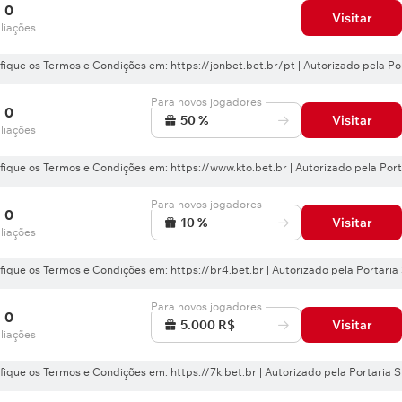
0
Visitar
liações
Para novos jogadores
0
50 %
Visitar
liações
Para novos jogadores
0
10 %
Visitar
liações
Para novos jogadores
0
5.000 R$
Visitar
liações