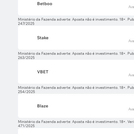
Betboo
Ava
Stake
Ava
VBET
Ava
Blaze
Ava