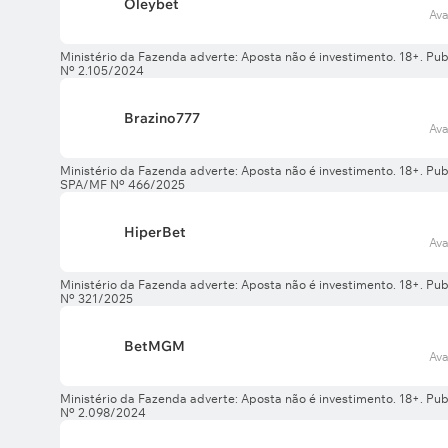
Oleybet
Ava
Brazino777
Ava
HiperBet
Ava
BetMGM
Ava