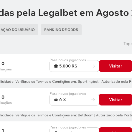
das pela Legalbet em Agosto
IAÇÃO DO USUÁRIO
RANKING DE ODDS
Top
Para novos jogadores
0
5.000 R$
Visitar
liações
Para novos jogadores
0
6 %
Visitar
liações
Para novos jogadores
1