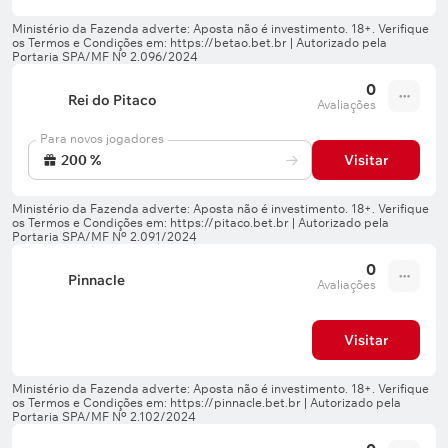
0
Rei do Pitaco
Avaliações
Para novos jogadores
200 %
Visitar
0
Pinnacle
Avaliações
Visitar