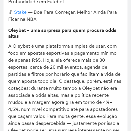
Profundidade em Futebol
🏀
Stake
— Boa Para Começar, Melhor Ainda Para
Ficar na NBA
Oleybet – uma surpresa para quem procura odds
altas
A Oleybet é uma plataforma simples de usar, com
foco em apostas esportivas e pagamento mínimo
de apenas R$5. Hoje, ela oferece mais de 30
esportes, cerca de 20 mil eventos, agenda de
partidas e filtros por horário que facilitam a vida de
quem aposta todo dia. O destaque, porém, está nas
cotações: durante muito tempo a Oleybet não era
associada a odds altas, mas a política recente
mudou e a margem agora gira em torno de 4%–
4,5%, num nível competitivo até para apostadores
que caçam valor. Para muita gente, essa evolução
ainda passa despercebida — justamente por isso a
Oleybet pode ser uma surpresa interessante no seu