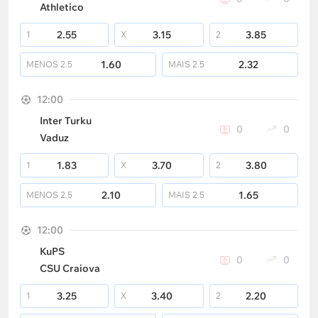
Athletico
2.55
3.15
3.85
1
X
2
1.60
2.32
MENOS
2.5
MAIS
2.5
12:00
Inter Turku
0
0
Vaduz
1.83
3.70
3.80
1
X
2
2.10
1.65
MENOS
2.5
MAIS
2.5
12:00
KuPS
0
0
CSU Craiova
3.25
3.40
2.20
1
X
2