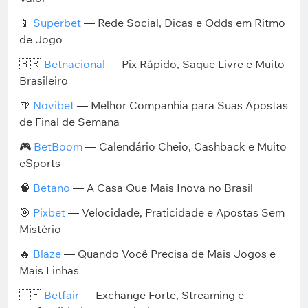
📱
Superbet
— Rede Social, Dicas e Odds em Ritmo
de Jogo
🇧🇷
Betnacional
— Pix Rápido, Saque Livre e Muito
Brasileiro
🍺
Novibet
— Melhor Companhia para Suas Apostas
de Final de Semana
🎮
BetBoom
— Calendário Cheio, Cashback e Muito
eSports
🧠
Betano
— A Casa Que Mais Inova no Brasil
🎯
Pixbet
— Velocidade, Praticidade e Apostas Sem
Mistério
🔥
Blaze
— Quando Você Precisa de Mais Jogos e
Mais Linhas
🇮🇪
Betfair
— Exchange Forte, Streaming e