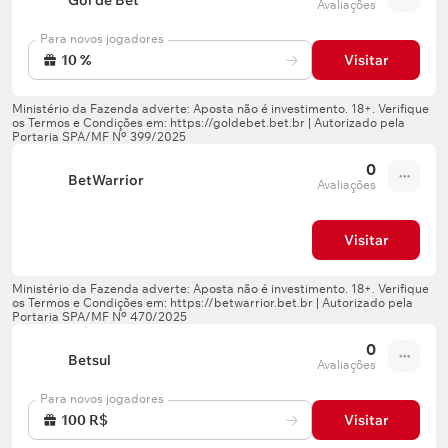
Gol de Bet
Avaliações
Para novos jogadores
10 %
Visitar
0
BetWarrior
Avaliações
Visitar
0
Betsul
Avaliações
Para novos jogadores
100 R$
Visitar