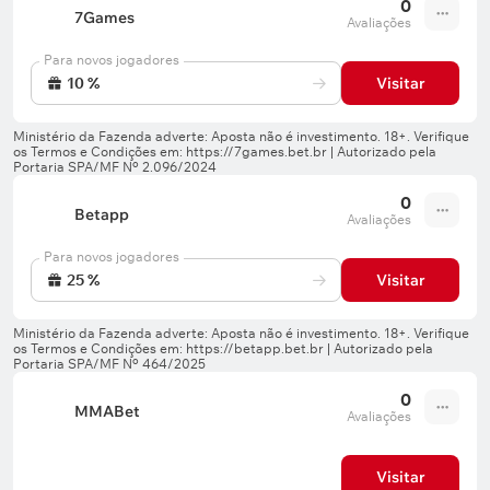
0
7Games
Avaliações
Para novos jogadores
10 %
Visitar
0
Betapp
Avaliações
Para novos jogadores
25 %
Visitar
0
MMABet
Avaliações
Visitar