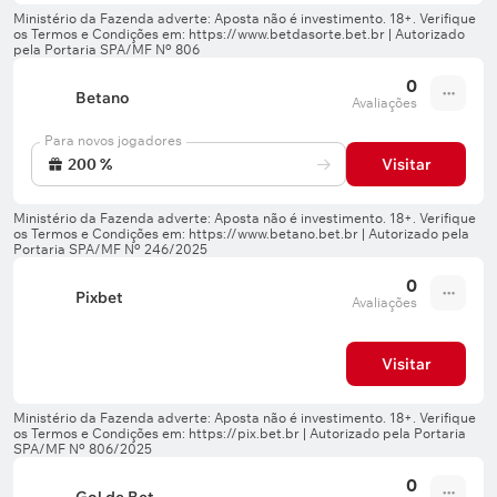
0
Betano
Avaliações
Para novos jogadores
200 %
Visitar
0
Pixbet
Avaliações
Visitar
0