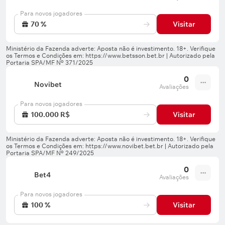
Para novos jogadores
70 %
Visitar
0
Novibet
Avaliações
Para novos jogadores
100.000 R$
Visitar
0
Bet4
Avaliações
Para novos jogadores
100 %
Visitar