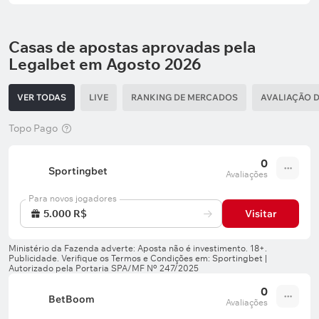
Casas de apostas aprovadas pela
Legalbet em Agosto 2026
VER TODAS
LIVE
RANKING DE MERCADOS
AVALIAÇÃO 
Topo Pago
0
Sportingbet
Avaliações
Para novos jogadores
5.000 R$
Visitar
0
BetBoom
Avaliações