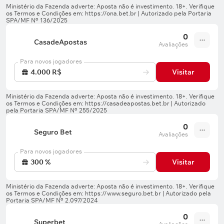
0
CasadeApostas
Avaliações
Para novos jogadores
4.000 R$
Visitar
0
Seguro Bet
Avaliações
Para novos jogadores
300 %
Visitar
0
Superbet