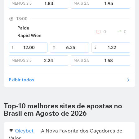
1.83
1.95
MENOS
2.5
MAIS
2.5
13:00
Paide
0
0
Rapid Wien
12.00
6.25
1.22
1
X
2
2.24
1.58
MENOS
2.5
MAIS
2.5
Exibir todos
Top-10 melhores sites de apostas no
Brasil em Agosto de 2026
💸
Oleybet
— A Nova Favorita dos Caçadores de
Valor