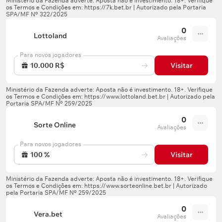
0
Lottoland
Avaliações
Para novos jogadores
10.000 R$
Visitar
0
Sorte Online
Avaliações
Para novos jogadores
100 %
Visitar
0
Vera.bet
Avaliações