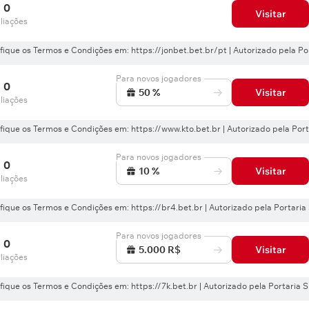
0
Visitar
liações
Para novos jogadores
0
50 %
Visitar
liações
Para novos jogadores
0
10 %
Visitar
liações
Para novos jogadores
0
5.000 R$
Visitar
liações