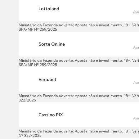
Lottoland
Ava
Sorte Online
Ava
Vera.bet
Ava
Cassino PIX
Ava