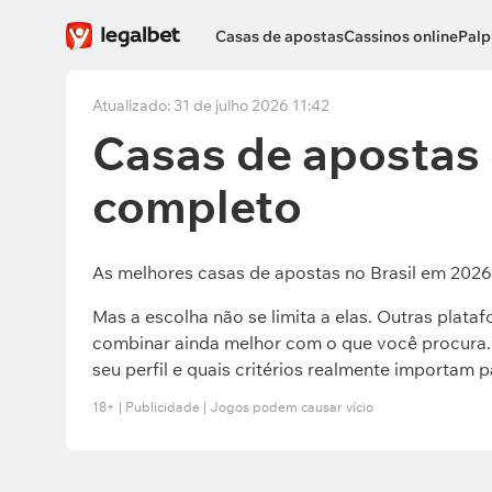
Casas de apostas
Cassinos online
Palp
Atualizado: 31 de julho 2026 11:42
Casas de apostas 
completo
As melhores casas de apostas no Brasil em 202
Mas a escolha não se limita a elas. Outras plat
combinar ainda melhor com o que você procura.
seu perfil e quais critérios realmente importam 
18+ | Publicidade | Jogos podem causar vício