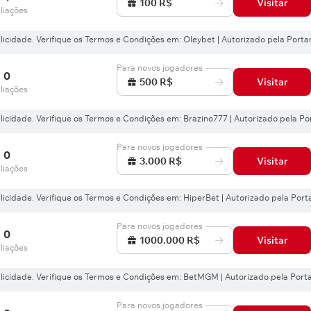
100 R$
Visitar
liações
Para novos jogadores
0
500 R$
Visitar
liações
Para novos jogadores
0
3.000 R$
Visitar
liações
Para novos jogadores
0
1000.000 R$
Visitar
liações
Para novos jogadores