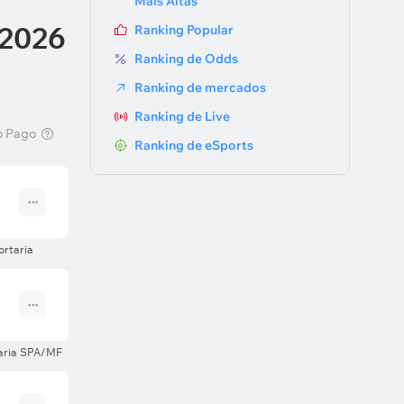
Mais Altas
 2026
Ranking Popular
Ranking de Odds
Ranking de mercados
Ranking de Live
o Pago
Ranking de eSports