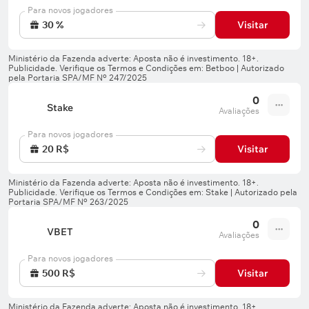
Para novos jogadores
30 %
Visitar
0
Stake
Avaliações
Para novos jogadores
20 R$
Visitar
0
VBET
Avaliações
Para novos jogadores
500 R$
Visitar