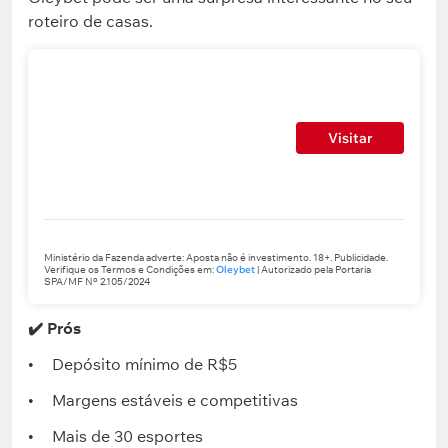
roteiro de casas.
Visitar
Ministério da Fazenda adverte: Aposta não é investimento. 18+. Publicidade.
Verifique os Termos e Condições em:
Oleybet
| Autorizado pela Portaria
SPA/MF Nº 2.105/2024
✔️ Prós
Depósito mínimo de R$5
Margens estáveis e competitivas
Mais de 30 esportes