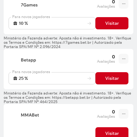
0
7Games
Avaliações
Para novos jogadores
10 %
Visitar
0
Betapp
Avaliações
Para novos jogadores
25 %
Visitar
0
MMABet
Avaliações
Visitar