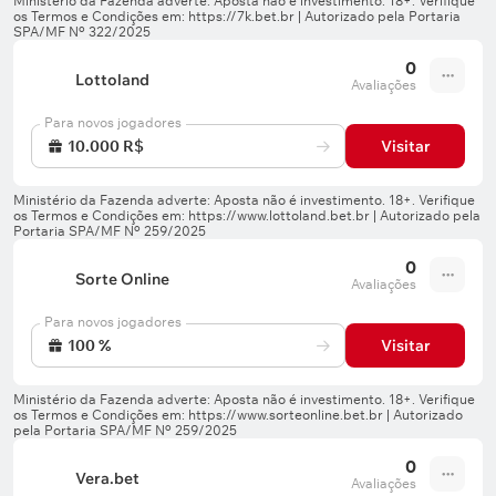
0
Lottoland
Avaliações
Para novos jogadores
10.000 R$
Visitar
0
Sorte Online
Avaliações
Para novos jogadores
100 %
Visitar
0
Vera.bet
Avaliações