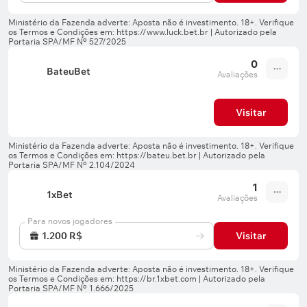
0
BateuBet
Avaliações
Visitar
1
1xBet
Avaliações
Para novos jogadores
1.200 R$
Visitar