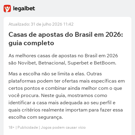
Atualizado: 31 de julho 2026 11:42
Casas de apostas do Brasil em 2026:
guia completo
As melhores casas de apostas no Brasil em 2026
são Novibet, Betnacional, Superbet e BetBoom.
Mas a escolha não se limita a elas. Outras
plataformas podem ter ofertas mais específicas em
certos pontos e combinar ainda melhor com o que
você procura. Neste guia, mostramos como
identificar a casa mais adequada ao seu perfil e
quais critérios realmente importam para fazer essa
escolha com segurança.
18+ | Publicidade | Jogos podem causar vício