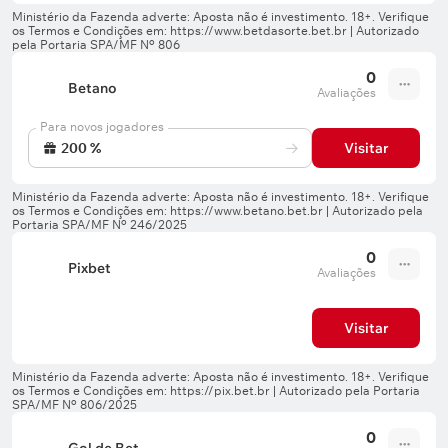
0
Betano
Avaliações
Para novos jogadores
200 %
Visitar
0
Pixbet
Avaliações
Visitar
0