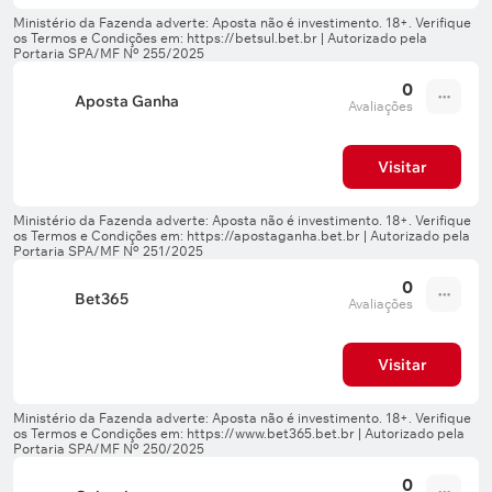
0
Aposta Ganha
Avaliações
Visitar
0
Bet365
Avaliações
Visitar
0