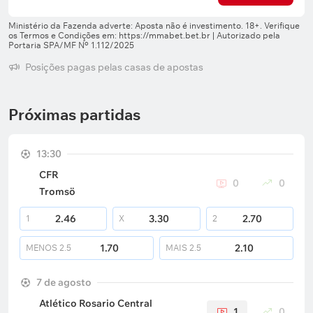
Posições pagas pelas casas de apostas
Próximas partidas
13:30
CFR
0
0
Tromsö
2.46
3.30
2.70
1
X
2
1.70
2.10
MENOS
2.5
MAIS
2.5
7 de agosto
Atlético Rosario Central
1
0