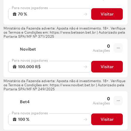
Para novos jogadores
70 %
Visitar
0
Novibet
Avaliações
Para novos jogadores
100.000 R$
Visitar
0
Bet4
Avaliações
Para novos jogadores
100 %
Visitar