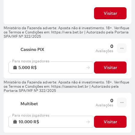
Visitar
0
Cassino PIX
Avaliações
Para novos jogadores
5.000 R$
Visitar
0
Multibet
Avaliações
Para novos jogadores
10.000 R$
Visitar