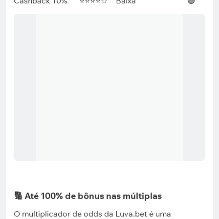
Cashback 10%
⭐⭐⭐⭐☆
Baixa
🟢
🔢 Até 100% de bônus nas múltiplas
O multiplicador de odds da Luva.bet é uma