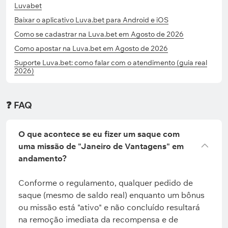
Luvabet
Baixar o aplicativo Luva.bet para Android e iOS
Como se сadastrar na Luva.bet em Agosto de 2026
Como apostar na Luva.bet em Agosto de 2026
Suporte Luva.bet: como falar com o atendimento (guia real
2026)
❓ FAQ
O que acontece se eu fizer um saque com
uma missão de "Janeiro de Vantagens" em
andamento?
Conforme o regulamento, qualquer pedido de
saque (mesmo de saldo real) enquanto um bônus
ou missão está "ativo" e não concluído resultará
na remoção imediata da recompensa e de