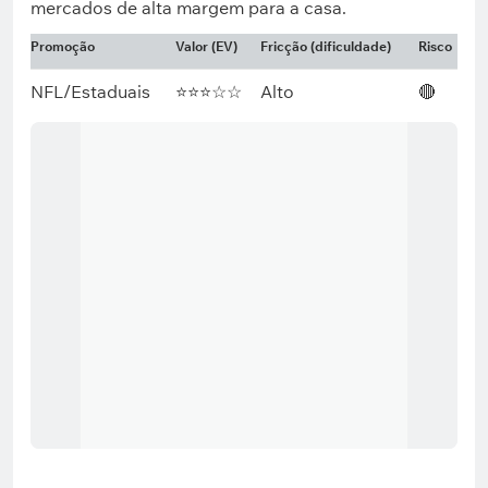
mercados de alta margem para a casa.
Promoção
Valor (EV)
Fricção (dificuldade)
Risco
NFL/Estaduais
⭐⭐⭐☆☆
Alto
🔴