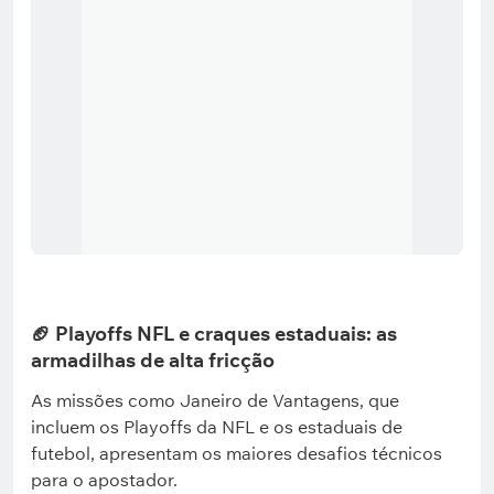
🏈 Playoffs NFL e craques estaduais: as
armadilhas de alta fricção
As missões como Janeiro de Vantagens, que
incluem os Playoffs da NFL e os estaduais de
futebol, apresentam os maiores desafios técnicos
para o apostador.