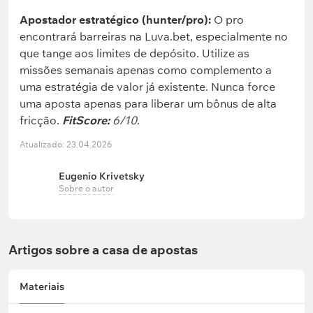
Apostador estratégico (hunter/pro):
O pro
encontrará barreiras na Luva.bet, especialmente no
que tange aos limites de depósito. Utilize as
missões semanais apenas como complemento a
uma estratégia de valor já existente. Nunca force
uma aposta apenas para liberar um bônus de alta
fricção.
FitScore:
6/10
.
Atualizado: 23.04.2026
Eugenio Krivetsky
Sobre o autor
Artigos sobre a casa de apostas
Materiais