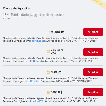
TOPO PAGO
Casas de Apostas
18+ | Publicidade | Jogos podem causar
vício
5 000 R$
Visitar
Ministério da Fazenda adverte: Aposta não é investimento. 18+. Publicidade. Verifique os
Termos e Condições em:
Sportingbet
| Autorizado pela Portaria SPA/MF Nº 247/2025
СASHBACK
Visitar
6%
Ministério da Fazenda adverte: Aposta não é investimento. 18+. Publicidade. Verifique os
Termos e Condições em:
BetBoom
| Autorizado pela Portaria SPA/MF Nº 2.103/2024
100 R$
Visitar
Ministério da Fazenda adverte: Aposta não é investimento. 18+. Publicidade. Verifique os
Termos e Condições em:
Oleybet
| Autorizado pela Portaria SPA/MF Nº 2.105/2024
500 R$
Visitar
Ministério da Fazenda adverte: Aposta não é investimento. 18+. Publicidade. Verifique os
Termos e Condições em:
Brazino777
| Autorizado pela Portaria SPA/MF Nº 466/2025