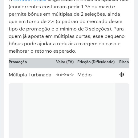
(concorrentes costumam pedir 1.35 ou mais) e
permite bônus em múltiplas de 2 seleções, ainda
que em torno de 2% (o padrão do mercado desse
tipo de promoção é o mínimo de 3 seleções). Para
quem já aposta em múltiplas curtas, esse pequeno
bônus pode ajudar a reduzir a margem da casa e
melhorar o retorno esperado.
Promoção
Valor (EV)
Fricção (Dificuldade)
Risco
Múltipla Turbinada
⭐⭐⭐⭐☆
Médio
🔴