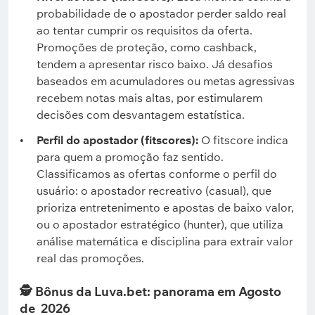
probabilidade de o apostador perder saldo real
ao tentar cumprir os requisitos da oferta.
Promoções de proteção, como cashback,
tendem a apresentar risco baixo. Já desafios
baseados em acumuladores ou metas agressivas
recebem notas mais altas, por estimularem
decisões com desvantagem estatística.
Perfil do apostador (fitscores):
O fitscore indica
para quem a promoção faz sentido.
Classificamos as ofertas conforme o perfil do
usuário: o apostador recreativo (casual), que
prioriza entretenimento e apostas de baixo valor,
ou o apostador estratégico (hunter), que utiliza
análise matemática e disciplina para extrair valor
real das promoções.
🕵️ Bônus da Luva.bet: panorama em Agosto
de 2026