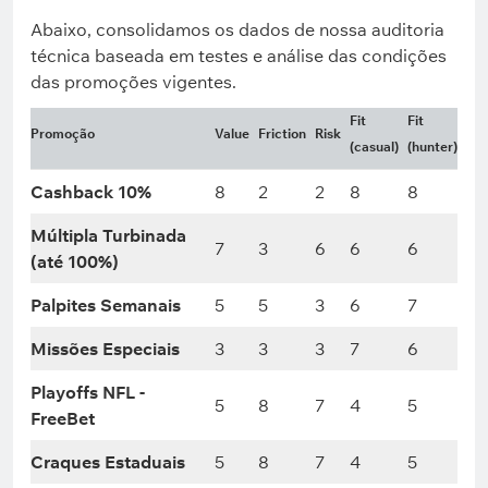
Abaixo, consolidamos os dados de nossa auditoria
técnica baseada em testes e análise das condições
das promoções vigentes.
Fit
Fit
Promoção
Value
Friction
Risk
(casual)
(hunter)
Cashback 10%
8
2
2
8
8
Múltipla Turbinada
7
3
6
6
6
(até 100%)
Palpites Semanais
5
5
3
6
7
Missões Especiais
3
3
3
7
6
Playoffs NFL -
5
8
7
4
5
FreeBet
Craques Estaduais
5
8
7
4
5