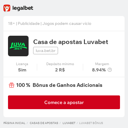
18+ | Publicidade | Jogos podem causar vício
Casa de apostas Luvabet
luva.bet.br
Licença
Depósito mínimo
Margem
Sim
2 R$
8.94%
100 % Bônus de Ganhos Adicionais
Comece a apostar
PÁGINA INICIAL
CASAS DE APOSTAS
LUVABET
LUVABET BÔNUS