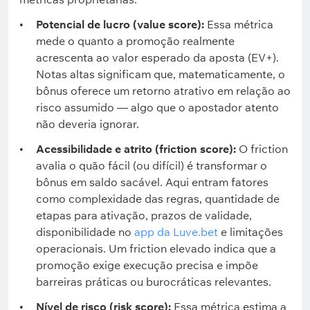
Potencial de lucro (value score):
Essa métrica
mede o quanto a promoção realmente
acrescenta ao valor esperado da aposta (EV+).
Notas altas significam que, matematicamente, o
bônus oferece um retorno atrativo em relação ao
risco assumido — algo que o apostador atento
não deveria ignorar.
Acessibilidade e atrito (friction score):
O friction
avalia o quão fácil (ou difícil) é transformar o
bônus em saldo sacável. Aqui entram fatores
como complexidade das regras, quantidade de
etapas para ativação, prazos de validade,
disponibilidade no
app da Luve.bet
e limitações
operacionais. Um friction elevado indica que a
promoção exige execução precisa e impõe
barreiras práticas ou burocráticas relevantes.
Nível de risco (risk score):
Essa métrica estima a