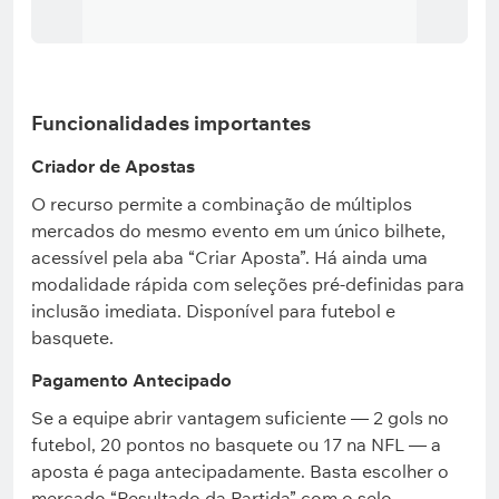
Funcionalidades importantes
Criador de Apostas
O recurso permite a combinação de múltiplos
mercados do mesmo evento em um único bilhete,
acessível pela aba “Criar Aposta”. Há ainda uma
modalidade rápida com seleções pré-definidas para
inclusão imediata. Disponível para futebol e
basquete.
Pagamento Antecipado
Se a equipe abrir vantagem suficiente — 2 gols no
futebol, 20 pontos no basquete ou 17 na NFL — a
aposta é paga antecipadamente. Basta escolher o
mercado “Resultado da Partida” com o selo