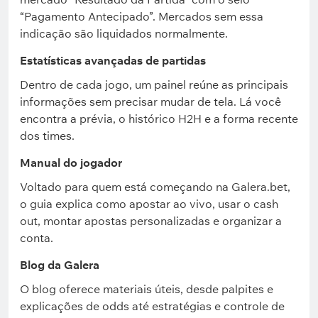
“Pagamento Antecipado”. Mercados sem essa
indicação são liquidados normalmente.
Estatísticas avançadas de partidas
Dentro de cada jogo, um painel reúne as principais
informações sem precisar mudar de tela. Lá você
encontra a prévia, o histórico H2H e a forma recente
dos times.
Manual do jogador
Voltado para quem está começando na Galera.bet,
o guia explica como apostar ao vivo, usar o cash
out, montar apostas personalizadas e organizar a
conta.
Blog da Galera
O blog oferece materiais úteis, desde palpites e
explicações de odds até estratégias e controle de