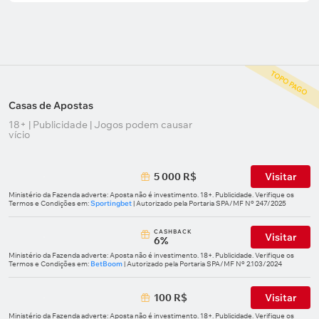
TOPO PAGO
Casas de Apostas
18+ | Publicidade | Jogos podem causar
vício
5 000 R$
Visitar
Ministério da Fazenda adverte: Aposta não é investimento. 18+. Publicidade. Verifique os
Termos e Condições em:
Sportingbet
| Autorizado pela Portaria SPA/MF Nº 247/2025
СASHBACK
Visitar
6%
Ministério da Fazenda adverte: Aposta não é investimento. 18+. Publicidade. Verifique os
Termos e Condições em:
BetBoom
| Autorizado pela Portaria SPA/MF Nº 2.103/2024
100 R$
Visitar
Ministério da Fazenda adverte: Aposta não é investimento. 18+. Publicidade. Verifique os