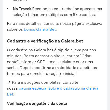
Na Trave!:
Reembolso em freebet se apenas uma
seleção falhar em múltiplas com 5+ escolhas.
Para mais detalhes, consulte nossa página exclusiva
sobre os
bônus Galera Bet
.
Cadastro e verificação na Galera.bet
O cadastro na Galera.bet é rápido e leva poucos
minutos. Basta acessar o site, clicar em “Criar
conta”, informar CPF, e-mail, celular e criar uma
senha. Depois, confirme a maioridade e aceite os
termos para concluir o registro inicial.
📌 Para instruções completas, consulte
nossa
página especial sobre o cadastro na Galera
Bet
.
Verificação obrigatória da conta