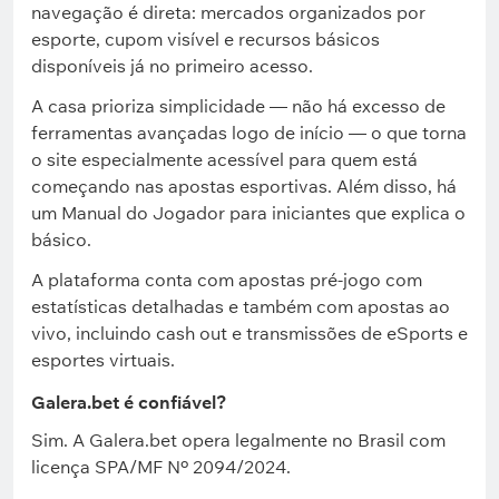
navegação é direta: mercados organizados por
esporte, cupom visível e recursos básicos
disponíveis já no primeiro acesso.
A casa prioriza simplicidade — não há excesso de
ferramentas avançadas logo de início — o que torna
o site especialmente acessível para quem está
começando nas apostas esportivas. Além disso, há
um Manual do Jogador para iniciantes que explica o
básico.
A plataforma conta com apostas pré-jogo com
estatísticas detalhadas e também com apostas ao
vivo, incluindo cash out e transmissões de eSports e
esportes virtuais.
Galera.bet é confiável?
Sim. A Galera.bet opera legalmente no Brasil com
licença SPA/MF Nº 2094/2024.