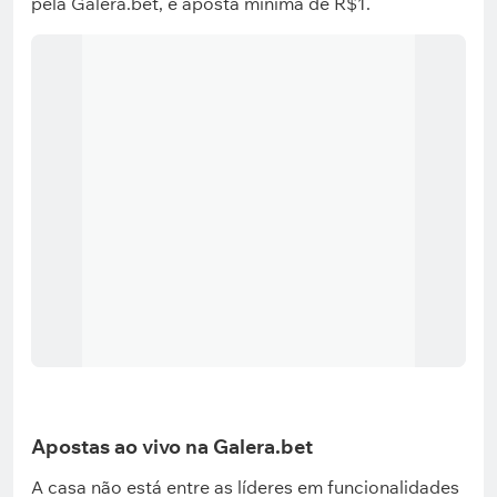
pela Galera.bet, é aposta mínima de R$1.
Apostas ao vivo na Galera.bet
A casa não está entre as líderes em funcionalidades