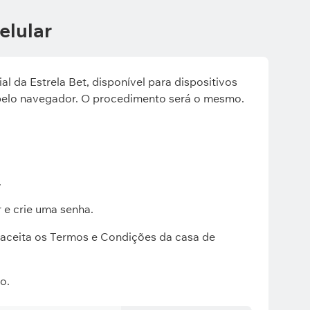
elular
ial da Estrela Bet, disponível para dispositivos
e pelo navegador. O procedimento será o mesmo.
.
 e crie uma senha.
 aceita os Termos e Condições da casa de
o.