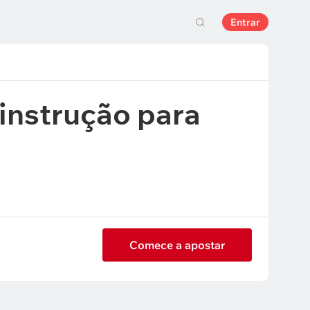
Entrar
 instrução para
Comece a apostar