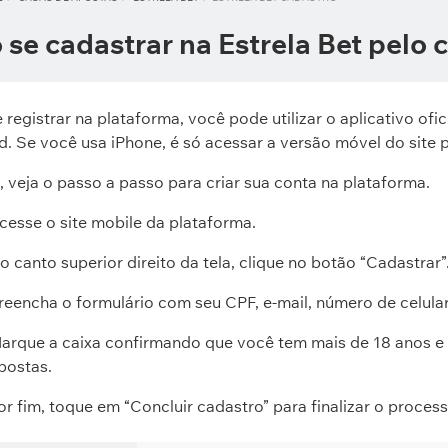
se cadastrar na Estrela Bet pelo c
 registrar na plataforma, você pode utilizar o aplicativo ofic
d. Se você usa iPhone, é só acessar a versão móvel do sit
, veja o passo a passo para criar sua conta na plataforma.
cesse o site mobile da plataforma.
o canto superior direito da tela, clique no botão “Cadastrar”
reencha o formulário com seu CPF, e-mail, número de celular
arque a caixa confirmando que você tem mais de 18 anos e
postas.
or fim, toque em “Concluir cadastro” para finalizar o process