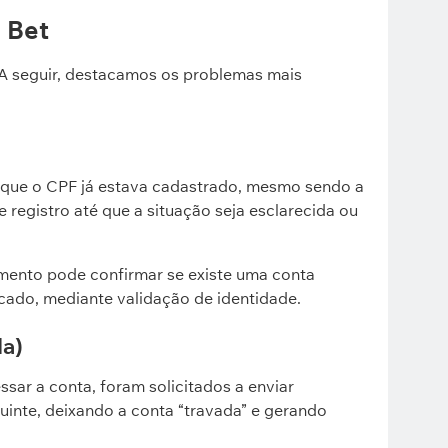
a Bet
 A seguir, destacamos os problemas mais
ia que o CPF já estava cadastrado, mesmo sendo a
 registro até que a situação seja esclarecida ou
imento pode confirmar se existe uma conta
licado, mediante validação de identidade.
da)
sar a conta, foram solicitados a enviar
inte, deixando a conta “travada” e gerando