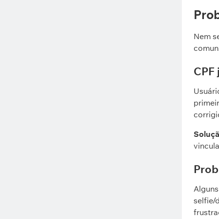
Pro
Nem se
comuns
CPF 
Usuári
primei
corrigi
Soluçã
vincul
Prob
Alguns
selfie
frustr