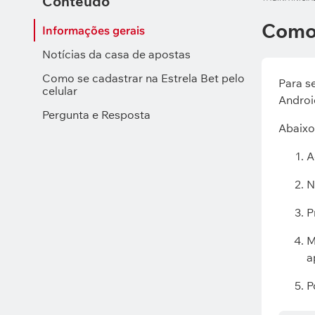
Conteúdo
Como 
Informações gerais
Notícias da casa de apostas
Como se cadastrar na Estrela Bet pelo
Para se
celular
Androi
Pergunta e Resposta
Abaixo
A
N
P
M
a
P