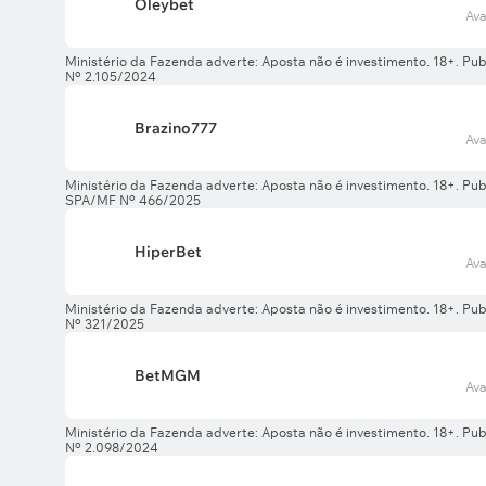
Oleybet
Ava
Brazino777
Ava
HiperBet
Ava
BetMGM
Ava