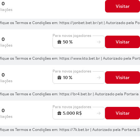
0
Visitar
liações
Para novos jogadores
0
50 %
Visitar
liações
Para novos jogadores
0
10 %
Visitar
liações
Para novos jogadores
0
5.000 R$
Visitar
liações