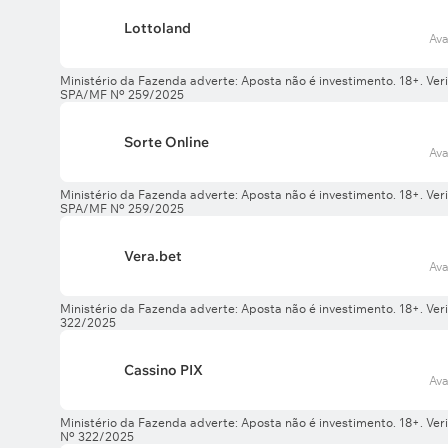
Lottoland
Ava
Sorte Online
Ava
Vera.bet
Ava
Cassino PIX
Ava