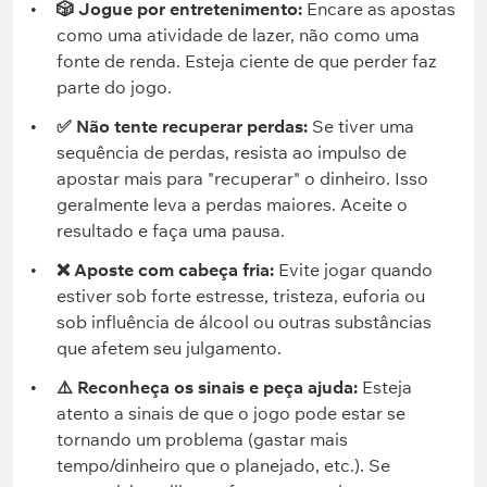
🎲 Jogue por entretenimento:
Encare as apostas
como uma atividade de lazer, não como uma
fonte de renda. Esteja ciente de que perder faz
parte do jogo.
✅ Não tente recuperar perdas:
Se tiver uma
sequência de perdas, resista ao impulso de
apostar mais para "recuperar" o dinheiro. Isso
geralmente leva a perdas maiores. Aceite o
resultado e faça uma pausa.
❌ Aposte com cabeça fria:
Evite jogar quando
estiver sob forte estresse, tristeza, euforia ou
sob influência de álcool ou outras substâncias
que afetem seu julgamento.
⚠️ Reconheça os sinais e peça ajuda:
Esteja
atento a sinais de que o jogo pode estar se
tornando um problema (gastar mais
tempo/dinheiro que o planejado, etc.). Se