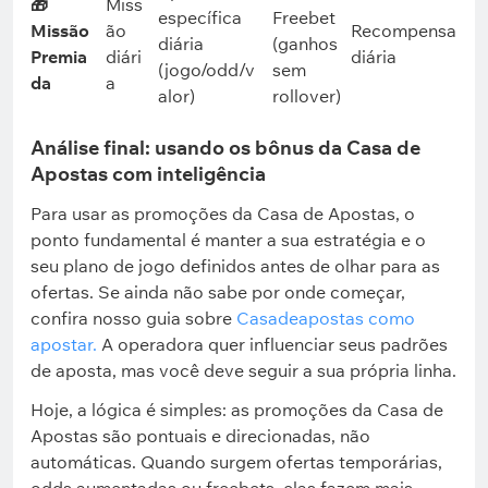
🎁
Miss
específica
Freebet
Missão
ão
Recompensa
diária
(ganhos
Premia
diári
diária
(jogo/odd/v
sem
da
a
alor)
rollover)
Análise final: usando os bônus da Casa de
Apostas com inteligência
Para usar as promoções da Casa de Apostas, o
ponto fundamental é manter a sua estratégia e o
seu plano de jogo definidos antes de olhar para as
ofertas. Se ainda não sabe por onde começar,
confira nosso guia sobre
Сasadeapostas como
apostar.
A operadora quer influenciar seus padrões
de aposta, mas você deve seguir a sua própria linha.
Hoje, a lógica é simples: as promoções da Casa de
Apostas são pontuais e direcionadas, não
automáticas. Quando surgem ofertas temporárias,