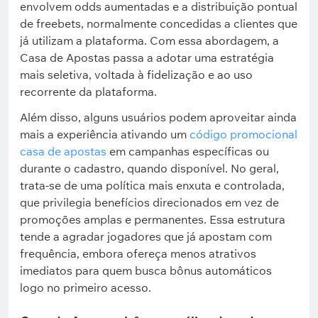
envolvem odds aumentadas e a distribuição pontual
de freebets, normalmente concedidas a clientes que
já utilizam a plataforma. Com essa abordagem, a
Casa de Apostas passa a adotar uma estratégia
mais seletiva, voltada à fidelização e ao uso
recorrente da plataforma.
Além disso, alguns usuários podem aproveitar ainda
mais a experiência ativando um
código promocional
casa de apostas
em campanhas específicas ou
durante o cadastro, quando disponível. No geral,
trata-se de uma política mais enxuta e controlada,
que privilegia benefícios direcionados em vez de
promoções amplas e permanentes. Essa estrutura
tende a agradar jogadores que já apostam com
frequência, embora ofereça menos atrativos
imediatos para quem busca bônus automáticos
logo no primeiro acesso.