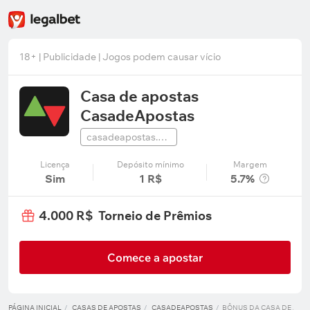
18+ | Publicidade | Jogos podem causar vício
Casa de apostas
CasadeApostas
casadeapostas.bet.br/br/sports
Licença
Depósito mínimo
Margem
Sim
1 R$
5.7%
4.000 R$ Torneio de Prêmios
Comece a apostar
PÁGINA INICIAL
CASAS DE APOSTAS
CASADEAPOSTAS
BÔNUS DA CASA DE APO