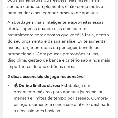
odds aumentadas ou freebets, elas fazem mais
sentido como complemento, e não como motivo
para mudar o seu comportamento de apostas.
A abordagem mais inteligente é aproveitar essas
ofertas apenas quando elas coincidirem
naturalmente com apostas que você já faria, dentro
do seu orçamento e da sua análise. Evite aumentar
riscos, forçar entradas ou perseguir benefícios
promocionais. Com poucas promoções ativas,
disciplina, gestão de banca e critério são ainda mais
importantes do que o bônus em si.
5 dicas essenciais de jogo responsável
💰 Defina limites claros:
Estabeleça um
orçamento máximo para apostas (semanal ou
mensal) e limites de tempo por sessão. Cumpra-
os rigorosamente e nunca use dinheiro destinado
a necessidades básicas.