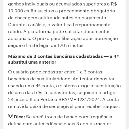
ganhos individuais ou acumulados superiores a R$
10.000 estão sujeitos a procedimento obrigatório
de checagem antifraude antes do pagamento.
Durante a análise, o valor fica temporariamente
retido. A plataforma pode solicitar documentos
adicionais. O prazo para liberação após aprovação
segue o limite legal de 120 minutos.
Máximo de 3 contas bancárias cadastradas — a 4ª
substitui uma anterior
O usuário pode cadastrar entre 1 e 3 contas
bancárias de sua titularidade. Ao tentar depositar
usando uma 4ª conta, o sistema exige a substituição
de uma das três já cadastradas, seguindo o artigo
24, inciso II da Portaria SPA/MF 1231/2024. A conta
removida deixa de ser elegível para receber saques.
💡 Dica:
Se você troca de banco com frequência,
defina com antecedência quais 3 contas manter