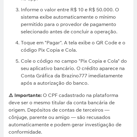
Informe o valor entre R$ 10 e R$ 50.000. O
sistema exibe automaticamente o mínimo
permitido para o provedor de pagamento
selecionado antes de concluir a operação.
Toque em "Pagar". A tela exibe o QR Code e o
código Pix Copia e Cola.
Cole o código no campo "Pix Copia e Cola" do
seu aplicativo bancário. O crédito aparece na
Conta Gráfica da Brazino777 imediatamente
após a autorização do banco.
⚠️ Importante:
O CPF cadastrado na plataforma
deve ser o mesmo titular da conta bancária de
origem. Depósitos de contas de terceiros —
cônjuge, parente ou amigo — são recusados
automaticamente e podem gerar investigação de
conformidade.