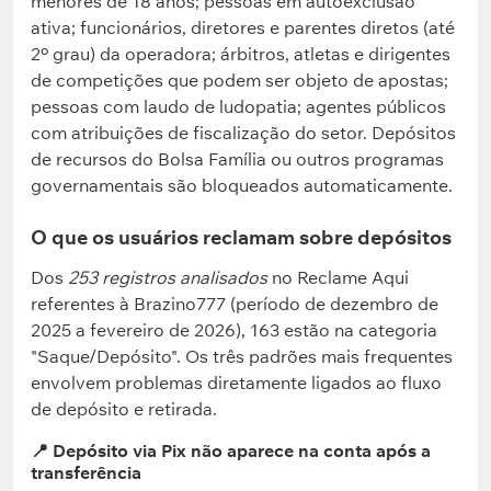
menores de 18 anos; pessoas em autoexclusão
ativa; funcionários, diretores e parentes diretos (até
2º grau) da operadora; árbitros, atletas e dirigentes
de competições que podem ser objeto de apostas;
pessoas com laudo de ludopatia; agentes públicos
com atribuições de fiscalização do setor. Depósitos
de recursos do Bolsa Família ou outros programas
governamentais são bloqueados automaticamente.
O que os usuários reclamam sobre depósitos
Dos
253 registros analisados
no Reclame Aqui
referentes à Brazino777 (período de dezembro de
2025 a fevereiro de 2026), 163 estão na categoria
"Saque/Depósito". Os três padrões mais frequentes
envolvem problemas diretamente ligados ao fluxo
de depósito e retirada.
📍 Depósito via Pix não aparece na conta após a
transferência