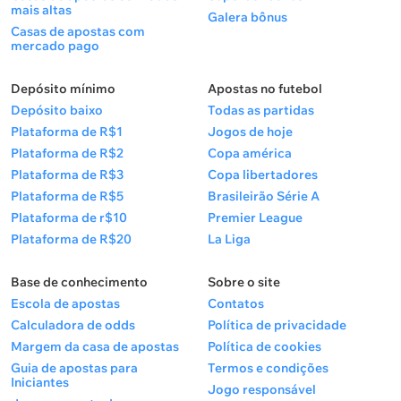
mais altas
Galera bônus
Casas de apostas com
mercado pago
Depósito mínimo
Apostas no futebol
Depósito baixo
Todas as partidas
Plataforma de R$1
Jogos de hoje
Plataforma de R$2
Copa américa
Plataforma de R$3
Copa libertadores
Plataforma de R$5
Brasileirão Série A
Plataforma de r$10
Premier League
Plataforma de R$20
La Liga
Base de conhecimento
Sobre o site
Escola de apostas
Contatos
Calculadora de odds
Política de privacidade
Margem da casa de apostas
Política de cookies
Guia de apostas para
Termos e condições
Iniciantes
Jogo responsável