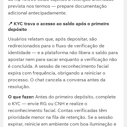
prevista nos termos — prepare documentação
adicional antecipadamente.
📍 KYC trava o acesso ao saldo após o primeiro
depósito
Usuários relatam que, após depositar, são
redirecionados para o fluxo de verificação de
identidade — e a plataforma não libera o saldo para
apostar nem para sacar enquanto a verificação não
é concluída. A sessão de reconhecimento facial
expira com frequência, obrigando a reiniciar o
processo. O chat cancela a conversa antes da
resolução.
O que fazer:
Antes do primeiro depósito, complete
o KYC — envie RG ou CNH e realize o
reconhecimento facial. Contas verificadas têm
prioridade menor na fila de retenção. Se a sessão
expirar, reinicie em ambiente com boa iluminação e