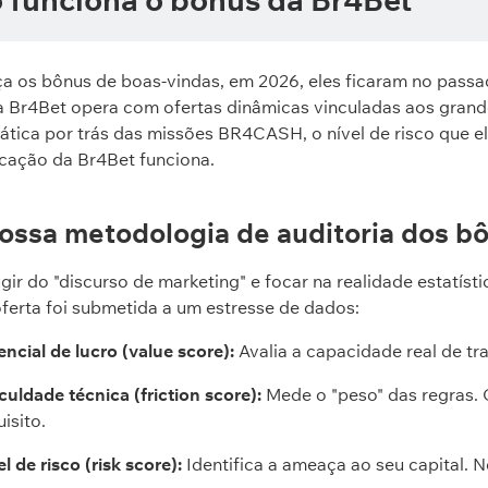
a os bônus de boas-vindas, em 2026, eles ficaram no passa
 Br4Bet opera com ofertas dinâmicas vinculadas aos grande
tica por trás das missões BR4CASH, o nível de risco que 
icação da Br4Bet funciona.
ossa metodologia de auditoria dos b
gir do "discurso de marketing" e focar na realidade estatíst
ferta foi submetida a um estresse de dados:
encial de lucro (value score):
Avalia a capacidade real de tr
iculdade técnica (friction score):
Mede o "peso" das regras. Q
isito.
l de risco (risk score):
Identifica a ameaça ao seu capital. N