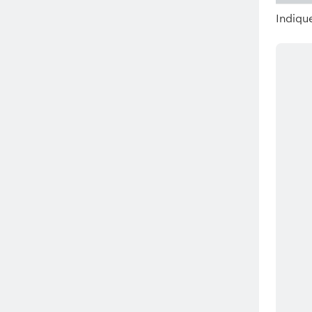
Indiqu