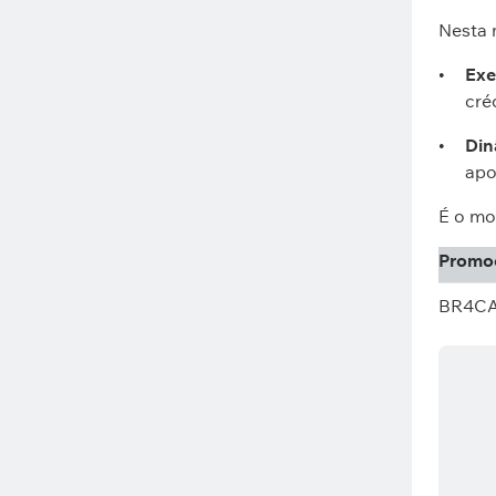
Nesta 
Exe
cré
Din
apo
É o mo
Promo
BR4CAS