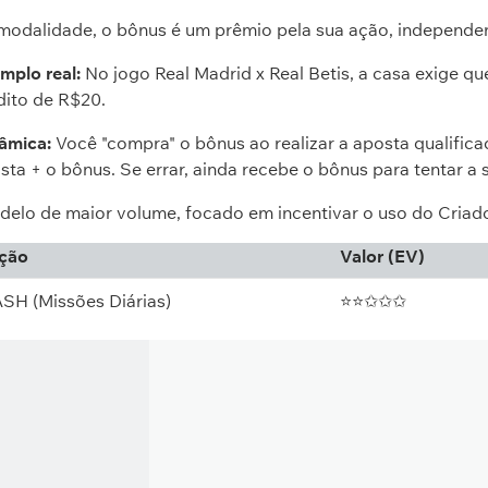
modalidade, o bônus é um prêmio pela sua ação, independent
mplo real:
No jogo Real Madrid x Real Betis, a casa exige qu
dito de R$20.
âmica:
Você "compra" o bônus ao realizar a aposta qualificad
sta + o bônus. Se errar, ainda recebe o bônus para tentar a
delo de maior volume, focado em incentivar o uso do Criad
ção
Valor (EV)
H (Missões Diárias)
⭐⭐✩✩✩