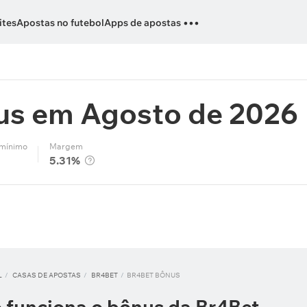
...
ites
Apostas no futebol
Apps de apostas
us em Agosto de 2026
 mínimo
Margem
5.31%
L
CASAS DE APOSTAS
BR4BET
BR4BET BÔNUS
funciona o bônus da Br4Bet