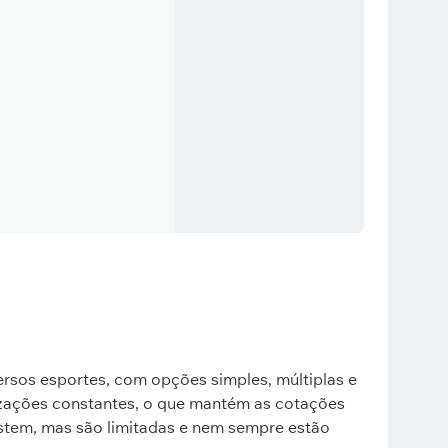
ersos esportes, com opções simples, múltiplas e
izações constantes, o que mantém as cotações
istem, mas são limitadas e nem sempre estão