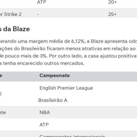
ATP
20+
r Strike 2
-
25+
 da Blaze
erando uma margem média de 6,12%, a Blaze apresenta odds
ações do Brasileirão ficaram menos atrativas em relação ao
de pouco mais de 3%. Por outro lado, a casa ajustou positi
 tenha encarecido outros mercados.
e
Campeonato
English Premier League
l
Brasileirão A
ete
NBA
ATP
Campeonatos internacionais