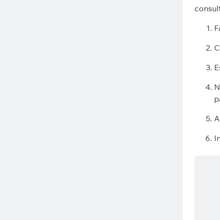
consul
F
C
E
N
p
A
I