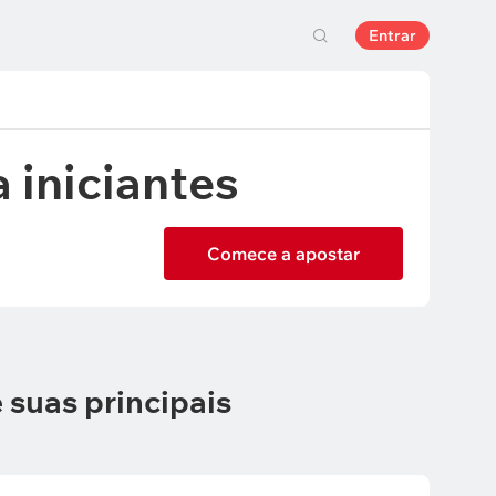
Entrar
 iniciantes
Comece a apostar
 suas principais