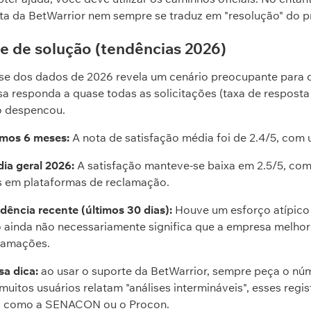
ta da BetWarrior nem sempre se traduz em "resolução" do 
ce de solução (tendências 2026)
ise dos dados de 2026 revela um cenário preocupante para 
a responda a quase todas as solicitações (taxa de resposta 
o despencou.
imos 6 meses:
A nota de satisfação média foi de 2.4/5, com
ia geral 2026:
A satisfação manteve-se baixa em 2.5/5, co
s em plataformas de reclamação.
dência recente (últimos 30 dias):
Houve um esforço atípico 
o ainda não necessariamente significa que a empresa melhor
lamações.
sa dica:
ao usar o suporte da BetWarrior, sempre peça o núme
uitos usuários relatam "análises intermináveis", esses regis
s como a SENACON ou o Procon.