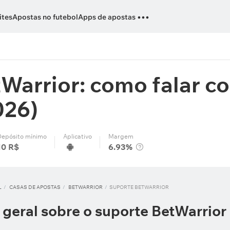
...
ites
Apostas no futebol
Apps de apostas
Warrior: como falar c
026)
Depósito mínimo
Aplicativo
Margem
10 R$
6.93%
L
CASAS DE APOSTAS
BETWARRIOR
SUPORTE BETWARRIOR
 geral sobre o suporte BetWarrior