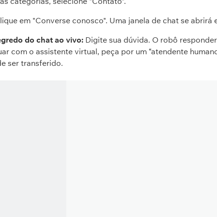
as categorias, selecione "Contato".
lique em "Converse conosco". Uma janela de chat se abrirá e 
egredo do chat ao vivo:
Digite sua dúvida. O robô responderá
uar com o assistente virtual, peça por um “atendente humano
e ser transferido.