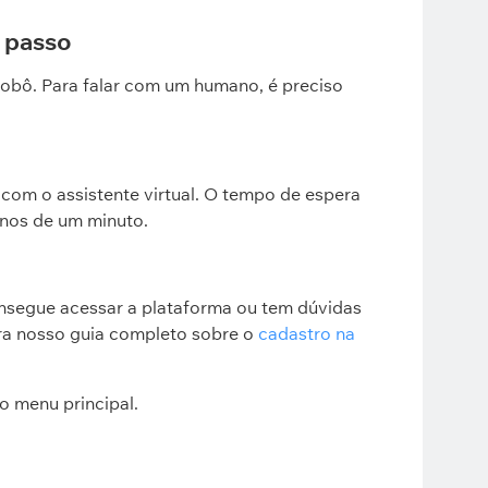
 passo
 robô. Para falar com um humano, é preciso
com o assistente virtual. O tempo de espera
enos de um minuto.
consegue acessar a plataforma ou tem dúvidas
ira nosso guia completo sobre o
cadastro na
 o menu principal.