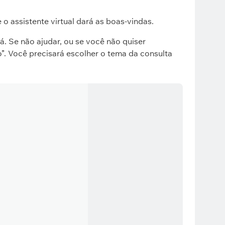
o assistente virtual dará as boas-vindas.
. Se não ajudar, ou se você não quiser
”. Você precisará escolher o tema da consulta