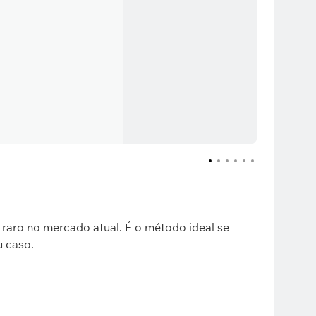
 raro no mercado atual. É o método ideal se
u caso.