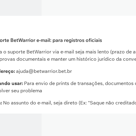
rte BetWarrior e-mail: para registros oficiais
 o suporte BetWarrior via e-mail seja mais lento (prazo de a
 provas documentais e manter um histórico jurídico da conve
ereço:
ajuda@betwarrior.bet.br
ndo usar:
Para envio de prints de transações, documentos 
olver seu problema
:
No assunto do e-mail, seja direto (Ex: "Saque não creditad