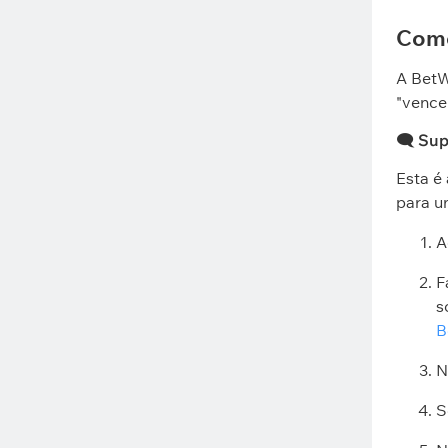
Como
A BetW
"vence
🗨️ Su
Esta é
para u
A
F
s
B
N
S