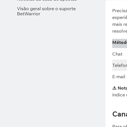
Visão geral sobre o suporte
Precis
BetWarrior
experi
mais r
resolv
Métod
Chat
Telefo
E-mail
⚠️ Not
índice
Cana
Para o