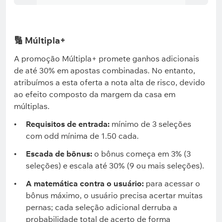
🔢 Múltipla+
A promoção Múltipla+ promete ganhos adicionais
de até 30% em apostas combinadas. No entanto,
atribuímos a esta oferta a nota alta de risco, devido
ao efeito composto da margem da casa em
múltiplas.
Requisitos de entrada:
mínimo de 3 seleções
com odd mínima de 1.50 cada.
Escada de bônus:
o bônus começa em 3% (3
seleções) e escala até 30% (9 ou mais seleções).
A matemática contra o usuário:
para acessar o
bônus máximo, o usuário precisa acertar muitas
pernas; cada seleção adicional derruba a
probabilidade total de acerto de forma