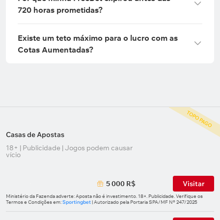
720 horas prometidas?
Existe um teto máximo para o lucro com as
Cotas Aumentadas?
TOPO PAGO
Casas de Apostas
18+ | Publicidade | Jogos podem causar
vício
5 000 R$
Visitar
Ministério da Fazenda adverte: Aposta não é investimento. 18+. Publicidade. Verifique os
Termos e Condições em:
Sportingbet
| Autorizado pela Portaria SPA/MF Nº 247/2025