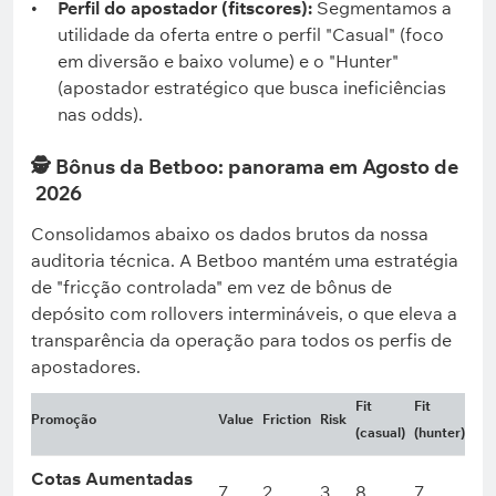
Perfil do apostador (fitscores):
Segmentamos a
utilidade da oferta entre o perfil "Casual" (foco
em diversão e baixo volume) e o "Hunter"
(apostador estratégico que busca ineficiências
nas odds).
🕵️ Bônus da Betboo: panorama em Agosto de
2026
Consolidamos abaixo os dados brutos da nossa
auditoria técnica. A Betboo mantém uma estratégia
de "fricção controlada" em vez de bônus de
depósito com rollovers intermináveis, o que eleva a
transparência da operação para todos os perfis de
apostadores.
Fit
Fit
Promoção
Value
Friction
Risk
(casual)
(hunter)
Cotas Aumentadas
7
2
3
8
7