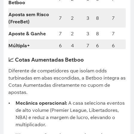
Betboo
Aposta sem Risco
7
2
3
8
7
(FreeBet)
Aposte & Ganhe
7
2
3
8
7
Múltipla+
6
4
7
6
6
📈 Cotas Aumentadas Betboo
Diferente de competidores que isolam odds
turbinadas em abas escondidas, a Betboo integra as
Cotas Aumentadas diretamente no cupom de
apostas.
Mecânica operacional:
A casa seleciona eventos
de alto volume (Premier League, Libertadores,
NBA) e reduz a margem de lucro, elevando o
multiplicador.