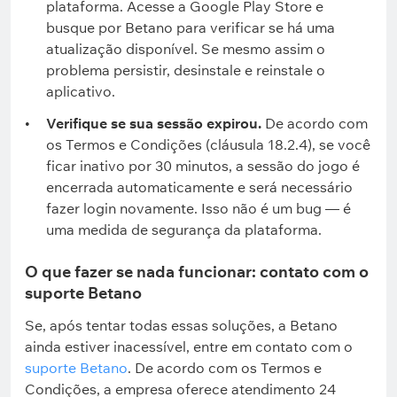
plataforma. Acesse a Google Play Store e
busque por Betano para verificar se há uma
atualização disponível. Se mesmo assim o
problema persistir, desinstale e reinstale o
aplicativo.
Verifique se sua sessão expirou.
De acordo com
os Termos e Condições (cláusula 18.2.4), se você
ficar inativo por 30 minutos, a sessão do jogo é
encerrada automaticamente e será necessário
fazer login novamente. Isso não é um bug — é
uma medida de segurança da plataforma.
O que fazer se nada funcionar: contato com o
suporte Betano
Se, após tentar todas essas soluções, a Betano
ainda estiver inacessível, entre em contato com o
suporte Betano
. De acordo com os Termos e
Condições, a empresa oferece atendimento 24