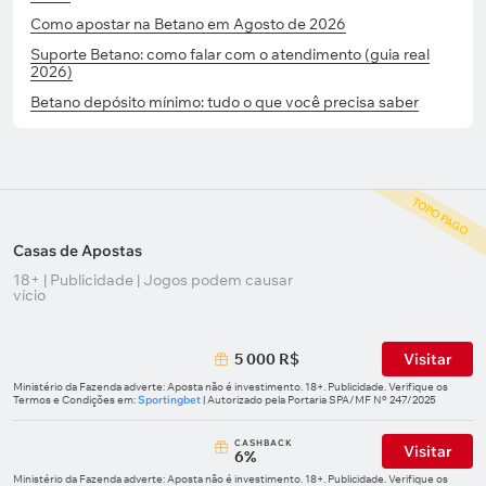
Como apostar na Betano em Agosto de 2026
Suporte Betano: como falar com o atendimento (guia real
2026)
Betano depósito mínimo: tudo o que você precisa saber
TOPO PAGO
Casas de Apostas
18+ | Publicidade | Jogos podem causar
vício
5 000 R$
Visitar
Ministério da Fazenda adverte: Aposta não é investimento. 18+. Publicidade. Verifique os
Termos e Condições em:
Sportingbet
| Autorizado pela Portaria SPA/MF Nº 247/2025
СASHBACK
Visitar
6%
Ministério da Fazenda adverte: Aposta não é investimento. 18+. Publicidade. Verifique os