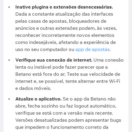
Inative plugins e extensões desnecessárias.
Dada a constante atualização das interfaces
pelas casas de apostas, bloqueadores de
anúncios e outras extensões podem, às vezes,
reconhecer incorretamente novos elementos
como indesejáveis, afetando a experiência de
uso no seu computador ou
app de apostas
.
Verifique sua conexão de internet.
Uma conexão
lenta ou instável pode fazer parecer que a
Betano está fora do ar. Teste sua velocidade de
internet e, se possível, tente alternar entre Wi-Fi
e dados móveis.
Atualize o aplicativo.
Se o app da Betano não
abre, fecha sozinho ou faz logout automático,
verifique se está com a versão mais recente.
Versões desatualizadas podem apresentar bugs
que impedem o funcionamento correto da