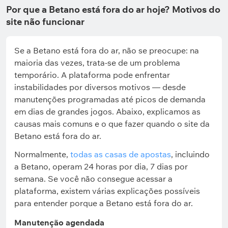
Por que a Betano está fora do ar hoje? Motivos do
site não funcionar
Se a Betano está fora do ar, não se preocupe: na
maioria das vezes, trata-se de um problema
temporário. A plataforma pode enfrentar
instabilidades por diversos motivos — desde
manutenções programadas até picos de demanda
em dias de grandes jogos. Abaixo, explicamos as
causas mais comuns e o que fazer quando o site da
Betano está fora do ar.
Normalmente,
todas as casas de apostas
, incluindo
a Betano, operam 24 horas por dia, 7 dias por
semana. Se você não consegue acessar a
plataforma, existem várias explicações possíveis
para entender porque a Betano está fora do ar.
Manutenção agendada