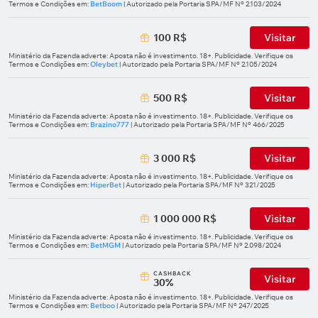
Termos e Condições em:
BetBoom
| Autorizado pela Portaria SPA/MF Nº 2.103/2024
100 R$
Visitar
Ministério da Fazenda adverte: Aposta não é investimento. 18+. Publicidade. Verifique os
Termos e Condições em:
Oleybet
| Autorizado pela Portaria SPA/MF Nº 2.105/2024
500 R$
Visitar
Ministério da Fazenda adverte: Aposta não é investimento. 18+. Publicidade. Verifique os
Termos e Condições em:
Brazino777
| Autorizado pela Portaria SPA/MF Nº 466/2025
3 000 R$
Visitar
Ministério da Fazenda adverte: Aposta não é investimento. 18+. Publicidade. Verifique os
Termos e Condições em:
HiperBet
| Autorizado pela Portaria SPA/MF Nº 321/2025
1 000 000 R$
Visitar
Ministério da Fazenda adverte: Aposta não é investimento. 18+. Publicidade. Verifique os
Termos e Condições em:
BetMGM
| Autorizado pela Portaria SPA/MF Nº 2.098/2024
СASHBACK
Visitar
30%
Ministério da Fazenda adverte: Aposta não é investimento. 18+. Publicidade. Verifique os
Termos e Condições em:
Betboo
| Autorizado pela Portaria SPA/MF Nº 247/2025