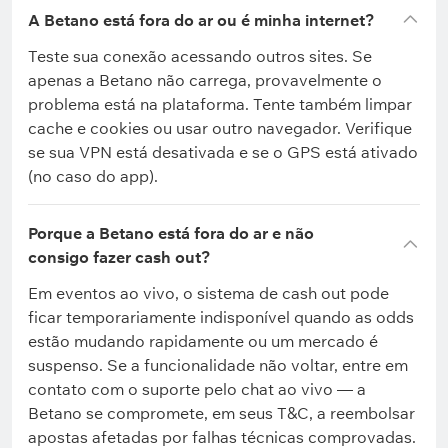
A Betano está fora do ar ou é minha internet?
Teste sua conexão acessando outros sites. Se
apenas a Betano não carrega, provavelmente o
problema está na plataforma. Tente também limpar
cache e cookies ou usar outro navegador. Verifique
se sua VPN está desativada e se o GPS está ativado
(no caso do app).
Porque a Betano está fora do ar e não
consigo fazer cash out?
Em eventos ao vivo, o sistema de cash out pode
ficar temporariamente indisponível quando as odds
estão mudando rapidamente ou um mercado é
suspenso. Se a funcionalidade não voltar, entre em
contato com o suporte pelo chat ao vivo — a
Betano se compromete, em seus T&C, a reembolsar
apostas afetadas por falhas técnicas comprovadas.