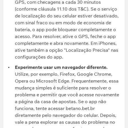
GPS, com checagens a cada 30 minutos
(conforme cláusula 11.10 dos T&C). Se o serviço
de localização do seu celular estiver desativado,
com sinal fraco ou em modo de economia de
bateria, o app pode bloquear completamente o
acesso. Para resolver, ative o GPS, feche o app
completamente e abra novamente. Em iPhones,
ative também a opção "Localização Precisa" nas
configurações do app.
Experimente usar um navegador diferente.
Utilize, por exemplo, Firefox, Google Chrome,
Opera ou Microsoft Edge. Frequentemente, essa
mudança simples é suficiente para resolver o
problema e permitir que você acesse novamente
a página da casa de apostas. Se o app não
funciona, tente acessar betano.bet.br
diretamente pelo navegador do celular. Depois,
vale a pena explorar as causas do problema no