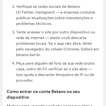
Verifique as redes sociais da Betano
(X/Twitter, Instagram) — a empresa costuma
publicar atualizações sobre manutenções e
problemas técnicos.
Tente acessar o site por outro dispositivo ou
rede de internet — assim você descarta
problemas locais. Se o app não abre, tente
pelo navegador do celular (Chrome, Safari) em
betano.bet.br.
Peça para alguém de fora da sua rede (outra
casa, outro Wi-Fi) verificar se o site abre —
isso ajuda a descartar bloqueios de IP ou de
provedor.
Como entrar na conta Betano no seu
dispositivo
Muitas vezes, quando você não consegue abrir a