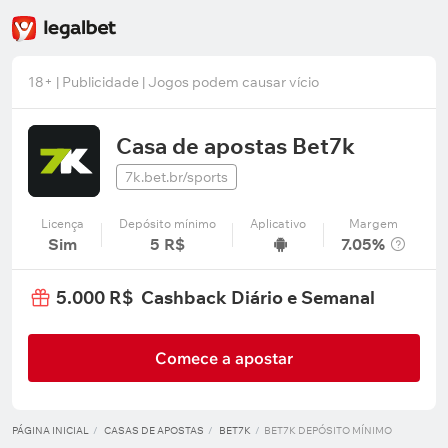
18+ | Publicidade | Jogos podem causar vício
Casa de apostas Bet7k
7k.bet.br/sports
Licença
Depósito mínimo
Aplicativo
Margem
Sim
5 R$
7.05%
5.000 R$ Cashback Diário e Semanal
Comece a apostar
PÁGINA INICIAL
CASAS DE APOSTAS
BET7K
BET7K DEPÓSITO MÍNIMO