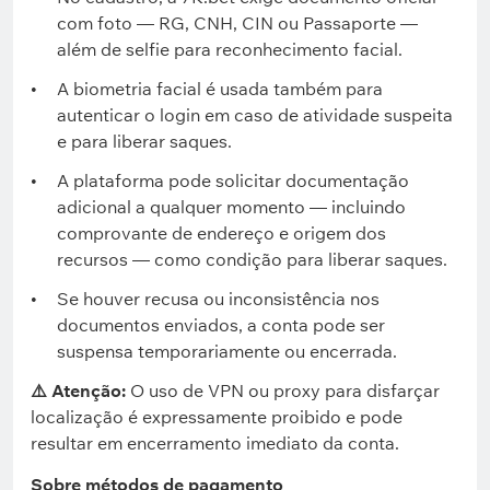
com foto — RG, CNH, CIN ou Passaporte —
além de selfie para reconhecimento facial.
A biometria facial é usada também para
autenticar o login em caso de atividade suspeita
e para liberar saques.
A plataforma pode solicitar documentação
adicional a qualquer momento — incluindo
comprovante de endereço e origem dos
recursos — como condição para liberar saques.
Se houver recusa ou inconsistência nos
documentos enviados, a conta pode ser
suspensa temporariamente ou encerrada.
⚠️ Atenção:
O uso de VPN ou proxy para disfarçar
localização é expressamente proibido e pode
resultar em encerramento imediato da conta.
Sobre métodos de pagamento