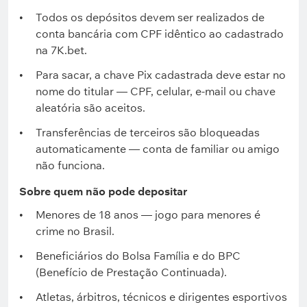
Todos os depósitos devem ser realizados de
conta bancária com CPF idêntico ao cadastrado
na 7K.bet.
Para sacar, a chave Pix cadastrada deve estar no
nome do titular — CPF, celular, e-mail ou chave
aleatória são aceitos.
Transferências de terceiros são bloqueadas
automaticamente — conta de familiar ou amigo
não funciona.
Sobre quem não pode depositar
Menores de 18 anos — jogo para menores é
crime no Brasil.
Beneficiários do Bolsa Família e do BPC
(Benefício de Prestação Continuada).
Atletas, árbitros, técnicos e dirigentes esportivos