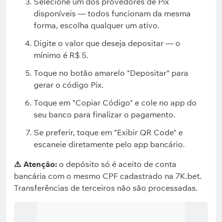
Selecione um dos provedores de Pix
disponíveis — todos funcionam da mesma
forma, escolha qualquer um ativo.
Digite o valor que deseja depositar — o
mínimo é R$ 5.
Toque no botão amarelo "Depositar" para
gerar o código Pix.
Toque em "Copiar Código" e cole no app do
seu banco para finalizar o pagamento.
Se preferir, toque em "Exibir QR Code" e
escaneie diretamente pelo app bancário.
⚠️ Atenção:
o depósito só é aceito de conta
bancária com o mesmo CPF cadastrado na 7K.bet.
Transferências de terceiros não são processadas.