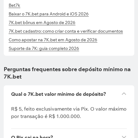
Bet7k
Baixar o 7K.bet para Android e iOS 2026
7K.bet bônus em Agosto de 2026
7K.bet cadastro: como criar conta e verificar documentos
Como apostar na 7K.bet em Agosto de 2026
Suporte da 7K: guia completo 2026
Perguntas frequentes sobre depósito mínimo na
7K.bet
Qual o 7K.bet valor mínimo de depósito?
R$ 5, feito exclusivamente via Pix. O valor máximo
por transação é R$ 1.000.000.
O Pix cai na hora?