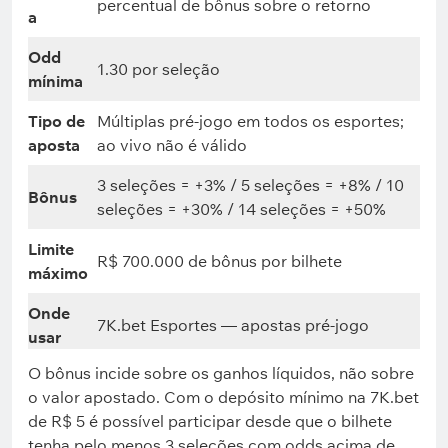
percentual de bônus sobre o retorno
a
Odd
1.30 por seleção
mínima
Tipo de
Múltiplas pré-jogo em todos os esportes;
aposta
ao vivo não é válido
3 seleções = +3% / 5 seleções = +8% / 10
Bônus
seleções = +30% / 14 seleções = +50%
Limite
R$ 700.000 de bônus por bilhete
máximo
Onde
7K.bet Esportes — apostas pré-jogo
usar
O bônus incide sobre os ganhos líquidos, não sobre
o valor apostado. Com o depósito mínimo na 7K.bet
de R$ 5 é possível participar desde que o bilhete
tenha pelo menos 3 seleções com odds acima de