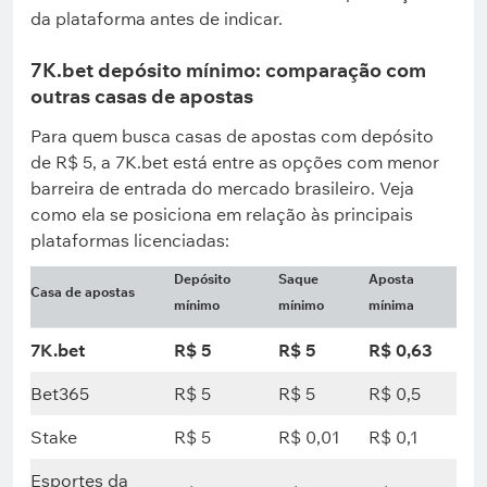
da plataforma antes de indicar.
7K.bet depósito mínimo: comparação com
outras casas de apostas
Para quem busca casas de apostas com depósito
de R$ 5, a 7K.bet está entre as opções com menor
barreira de entrada do mercado brasileiro. Veja
como ela se posiciona em relação às principais
plataformas licenciadas:
Depósito
Saque
Aposta
Casa de apostas
mínimo
mínimo
mínima
7K.bet
R$ 5
R$ 5
R$ 0,63
Bet365
R$ 5
R$ 5
R$ 0,5
Stake
R$ 5
R$ 0,01
R$ 0,1
Esportes da