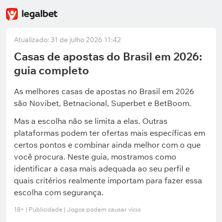
Atualizado: 31 de julho 2026 11:42
Casas de apostas do Brasil em 2026:
guia completo
As melhores casas de apostas no Brasil em 2026
são Novibet, Betnacional, Superbet e BetBoom.
Mas a escolha não se limita a elas. Outras
plataformas podem ter ofertas mais específicas em
certos pontos e combinar ainda melhor com o que
você procura. Neste guia, mostramos como
identificar a casa mais adequada ao seu perfil e
quais critérios realmente importam para fazer essa
escolha com segurança.
18+ | Publicidade | Jogos podem causar vício