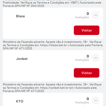
0
Blaze
Avaliações
Visitar
0
Jonbet
Avaliações
Visitar
0
KTO
Avaliações