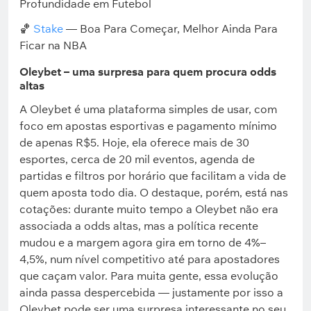
Profundidade em Futebol
🏀
Stake
— Boa Para Começar, Melhor Ainda Para
Ficar na NBA
Oleybet – uma surpresa para quem procura odds
altas
A Oleybet é uma plataforma simples de usar, com
foco em apostas esportivas e pagamento mínimo
de apenas R$5. Hoje, ela oferece mais de 30
esportes, cerca de 20 mil eventos, agenda de
partidas e filtros por horário que facilitam a vida de
quem aposta todo dia. O destaque, porém, está nas
cotações: durante muito tempo a Oleybet não era
associada a odds altas, mas a política recente
mudou e a margem agora gira em torno de 4%–
4,5%, num nível competitivo até para apostadores
que caçam valor. Para muita gente, essa evolução
ainda passa despercebida — justamente por isso a
Oleybet pode ser uma surpresa interessante no seu