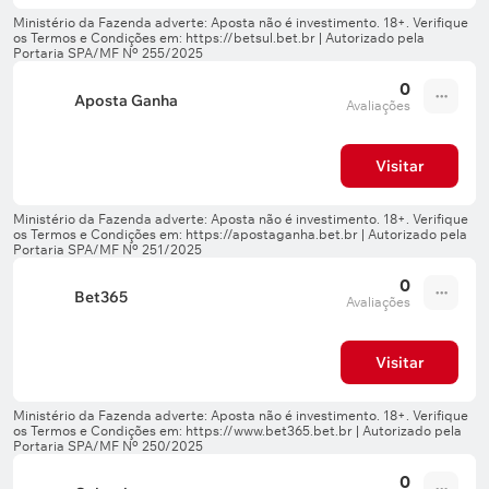
0
Aposta Ganha
Avaliações
Visitar
0
Bet365
Avaliações
Visitar
0