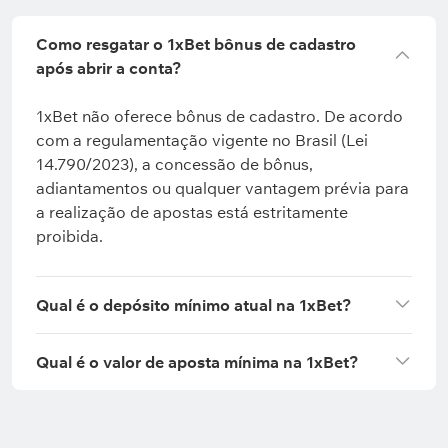
Como resgatar o 1xBet bônus de cadastro
após abrir a conta?
1xBet não oferece bônus de cadastro. De acordo
com a regulamentação vigente no Brasil (Lei
14.790/2023), a concessão de bônus,
adiantamentos ou qualquer vantagem prévia para
a realização de apostas está estritamente
proibida.
Qual é o depósito mínimo atual na 1xBet?
Qual é o valor de aposta mínima na 1xBet?