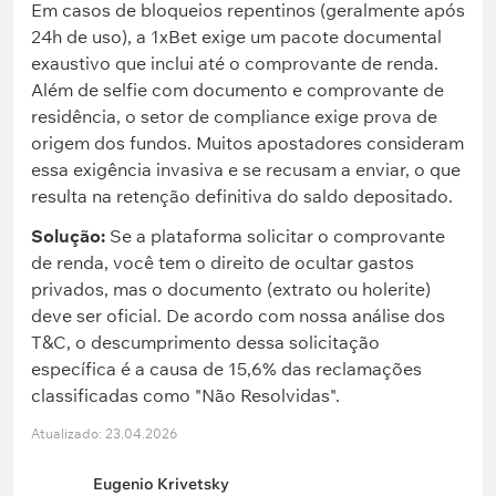
Em casos de bloqueios repentinos (geralmente após
24h de uso), a 1xBet exige um pacote documental
exaustivo que inclui até o comprovante de renda.
Além de selfie com documento e comprovante de
residência, o setor de compliance exige prova de
origem dos fundos. Muitos apostadores consideram
essa exigência invasiva e se recusam a enviar, o que
resulta na retenção definitiva do saldo depositado.
Solução:
Se a plataforma solicitar o comprovante
de renda, você tem o direito de ocultar gastos
privados, mas o documento (extrato ou holerite)
deve ser oficial. De acordo com nossa análise dos
T&C, o descumprimento dessa solicitação
específica é a causa de 15,6% das reclamações
classificadas como "Não Resolvidas".
Atualizado: 23.04.2026
Eugenio Krivetsky