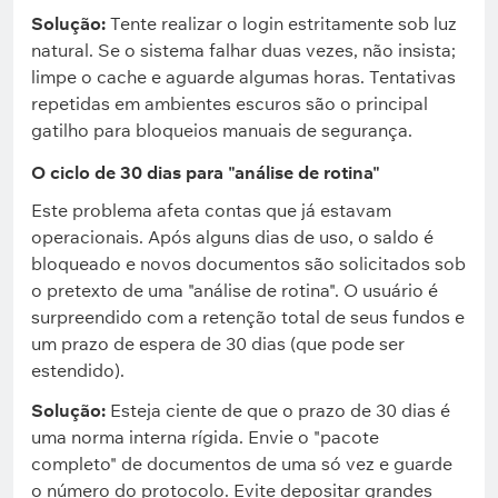
Solução:
Tente realizar o login estritamente sob luz
natural. Se o sistema falhar duas vezes, não insista;
limpe o cache e aguarde algumas horas. Tentativas
repetidas em ambientes escuros são o principal
gatilho para bloqueios manuais de segurança.
O ciclo de 30 dias para "análise de rotina"
Este problema afeta contas que já estavam
operacionais. Após alguns dias de uso, o saldo é
bloqueado e novos documentos são solicitados sob
o pretexto de uma "análise de rotina". O usuário é
surpreendido com a retenção total de seus fundos e
um prazo de espera de 30 dias (que pode ser
estendido).
Solução:
Esteja ciente de que o prazo de 30 dias é
uma norma interna rígida. Envie o "pacote
completo" de documentos de uma só vez e guarde
o número do protocolo. Evite depositar grandes