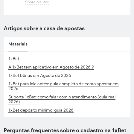
Sobre o autor
Artigos sobre a casa de apostas
Materiais
1xBet
A 1xBet tem aplicativo em Agosto de 2026 ?
1xBet bônus em Agosto de 2026
1xBet para iniciantes: guia completo de como apostar em
2026
Suporte 1xBet: como falar com o atendimento (guia real
2026)
1xBet depósito mínimo: guia 2026
Perguntas frequentes sobre o cadastro na 1xBet