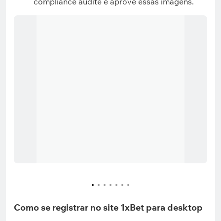
compliance audite e aprove essas imagens.
Como se registrar no site 1xBet para desktop