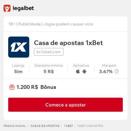
18+ | Publicidade | Jogos podem causar vício
Casa de apostas 1xBet
br.1xbet.com
Licença
Depósito mínimo
Aplicativo
Margem
Sim
5 R$
3.67%
1.200 R$ Bônus
Comece a apostar
PÁGINA INICIAL
CASAS DE APOSTAS
1XBET
1XBET CADASTRO