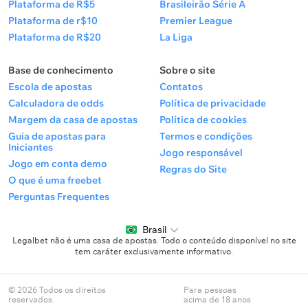
Plataforma de R$5
Brasileirão Série A
Plataforma de r$10
Premier League
Plataforma de R$20
La Liga
Base de conhecimento
Sobre o site
Escola de apostas
Contatos
Calculadora de odds
Política de privacidade
Margem da casa de apostas
Política de cookies
Guia de apostas para
Termos e condições
Iniciantes
Jogo responsável
Jogo em conta demo
Regras do Site
O que é uma freebet
Perguntas Frequentes
Brasil
Legalbet não é uma casa de apostas. Todo o conteúdo disponível no site
tem caráter exclusivamente informativo.
© 2026 Todos os direitos
Para pessoas
reservados.
acima de 18 anos