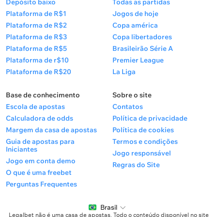
Depósito baixo
Todas as partidas
Plataforma de R$1
Jogos de hoje
Plataforma de R$2
Copa américa
Plataforma de R$3
Copa libertadores
Plataforma de R$5
Brasileirão Série A
Plataforma de r$10
Premier League
Plataforma de R$20
La Liga
Base de conhecimento
Sobre o site
Escola de apostas
Contatos
Calculadora de odds
Política de privacidade
Margem da casa de apostas
Política de cookies
Guia de apostas para
Termos e condições
Iniciantes
Jogo responsável
Jogo em conta demo
Regras do Site
O que é uma freebet
Perguntas Frequentes
Brasil
Legalbet não é uma casa de apostas. Todo o conteúdo disponível no site