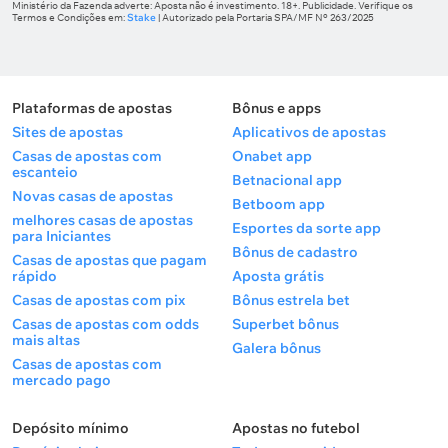
Ministério da Fazenda adverte: Aposta não é investimento. 18+. Publicidade. Verifique os
Termos e Condições em:
Stake
| Autorizado pela Portaria SPA/MF Nº 263/2025
Plataformas de apostas
Bônus e apps
Sites de apostas
Aplicativos de apostas
Casas de apostas com
Onabet app
escanteio
Betnacional app
Novas casas de apostas
Betboom app
melhores casas de apostas
Esportes da sorte app
para Iniciantes
Bônus de cadastro
Casas de apostas que pagam
rápido
Aposta grátis
Casas de apostas com pix
Bônus estrela bet
Casas de apostas com odds
Superbet bônus
mais altas
Galera bônus
Casas de apostas com
mercado pago
Depósito mínimo
Apostas no futebol