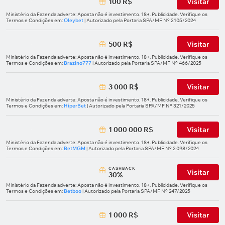
100 R$
Visitar
Ministério da Fazenda adverte: Aposta não é investimento. 18+. Publicidade. Verifique os
Termos e Condições em:
Oleybet
| Autorizado pela Portaria SPA/MF Nº 2.105/2024
500 R$
Visitar
Ministério da Fazenda adverte: Aposta não é investimento. 18+. Publicidade. Verifique os
Termos e Condições em:
Brazino777
| Autorizado pela Portaria SPA/MF Nº 466/2025
3 000 R$
Visitar
Ministério da Fazenda adverte: Aposta não é investimento. 18+. Publicidade. Verifique os
Termos e Condições em:
HiperBet
| Autorizado pela Portaria SPA/MF Nº 321/2025
1 000 000 R$
Visitar
Ministério da Fazenda adverte: Aposta não é investimento. 18+. Publicidade. Verifique os
Termos e Condições em:
BetMGM
| Autorizado pela Portaria SPA/MF Nº 2.098/2024
СASHBACK
Visitar
30%
Ministério da Fazenda adverte: Aposta não é investimento. 18+. Publicidade. Verifique os
Termos e Condições em:
Betboo
| Autorizado pela Portaria SPA/MF Nº 247/2025
1 000 R$
Visitar