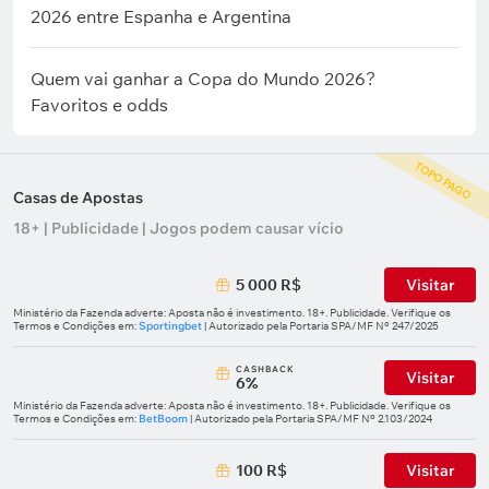
2026 entre Espanha e Argentina
Quem vai ganhar a Copa do Mundo 2026?
Favoritos e odds
TOPO PAGO
Casas de Apostas
18+ | Publicidade | Jogos podem causar vício
5 000 R$
Visitar
Ministério da Fazenda adverte: Aposta não é investimento. 18+. Publicidade. Verifique os
Termos e Condições em:
Sportingbet
| Autorizado pela Portaria SPA/MF Nº 247/2025
СASHBACK
Visitar
6%
Ministério da Fazenda adverte: Aposta não é investimento. 18+. Publicidade. Verifique os
Termos e Condições em:
BetBoom
| Autorizado pela Portaria SPA/MF Nº 2.103/2024
100 R$
Visitar