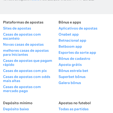
Plataformas de apostas
Bônus e apps
Sites de apostas
Aplicativos de apostas
Casas de apostas com
Onabet app
escanteio
Betnacional app
Novas casas de apostas
Betboom app
melhores casas de apostas
Esportes da sorte app
para Iniciantes
Bônus de cadastro
Casas de apostas que pagam
rápido
Aposta grátis
Casas de apostas com pix
Bônus estrela bet
Casas de apostas com odds
Superbet bônus
mais altas
Galera bônus
Casas de apostas com
mercado pago
Depósito mínimo
Apostas no futebol
Depósito baixo
Todas as partidas