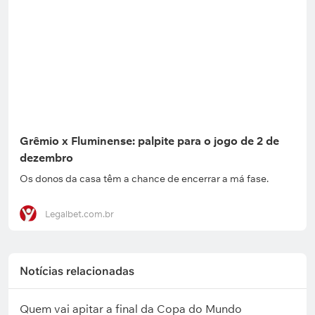
Grêmio x Fluminense: palpite para o jogo de 2 de
dezembro
Os donos da casa têm a chance de encerrar a má fase.
Legalbet.com.br
Notícias relacionadas
Quem vai apitar a final da Copa do Mundo