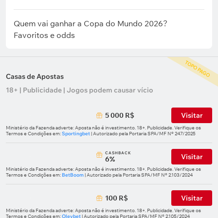
Quem vai ganhar a Copa do Mundo 2026?
Favoritos e odds
TOPO PAGO
Casas de Apostas
18+ | Publicidade | Jogos podem causar vício
5 000 R$
Visitar
Ministério da Fazenda adverte: Aposta não é investimento. 18+. Publicidade. Verifique os
Termos e Condições em:
Sportingbet
| Autorizado pela Portaria SPA/MF Nº 247/2025
СASHBACK
Visitar
6%
Ministério da Fazenda adverte: Aposta não é investimento. 18+. Publicidade. Verifique os
Termos e Condições em:
BetBoom
| Autorizado pela Portaria SPA/MF Nº 2.103/2024
100 R$
Visitar
Ministério da Fazenda adverte: Aposta não é investimento. 18+. Publicidade. Verifique os
Termos e Condições em:
Oleybet
| Autorizado pela Portaria SPA/MF Nº 2.105/2024