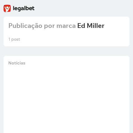
Publicação por marca
Ed Miller
1 post
Notícias