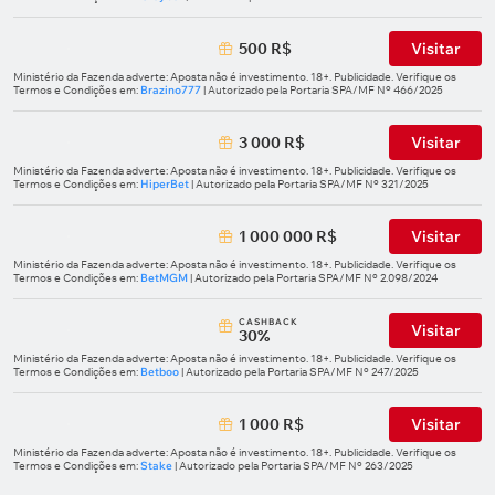
500 R$
Visitar
Ministério da Fazenda adverte: Aposta não é investimento. 18+. Publicidade. Verifique os
Termos e Condições em:
Brazino777
| Autorizado pela Portaria SPA/MF Nº 466/2025
3 000 R$
Visitar
Ministério da Fazenda adverte: Aposta não é investimento. 18+. Publicidade. Verifique os
Termos e Condições em:
HiperBet
| Autorizado pela Portaria SPA/MF Nº 321/2025
1 000 000 R$
Visitar
Ministério da Fazenda adverte: Aposta não é investimento. 18+. Publicidade. Verifique os
Termos e Condições em:
BetMGM
| Autorizado pela Portaria SPA/MF Nº 2.098/2024
СASHBACK
Visitar
30%
Ministério da Fazenda adverte: Aposta não é investimento. 18+. Publicidade. Verifique os
Termos e Condições em:
Betboo
| Autorizado pela Portaria SPA/MF Nº 247/2025
1 000 R$
Visitar
Ministério da Fazenda adverte: Aposta não é investimento. 18+. Publicidade. Verifique os
Termos e Condições em:
Stake
| Autorizado pela Portaria SPA/MF Nº 263/2025