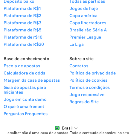
Depósito baixo
Todas as partidas
Plataforma de R$1
Jogos de hoje
Plataforma de R$2
Copa américa
Plataforma de R$3
Copa libertadores
Plataforma de R$5
Brasileirão Série A
Plataforma de r$10
Premier League
Plataforma de R$20
La Liga
Base de conhecimento
Sobre o site
Escola de apostas
Contatos
Calculadora de odds
Política de privacidade
Margem da casa de apostas
Política de cookies
Guia de apostas para
Termos e condições
Iniciantes
Jogo responsável
Jogo em conta demo
Regras do Site
O que é uma freebet
Perguntas Frequentes
Brasil
Legalbet não é uma casa de apostas. Todo o conteúdo disponível no site