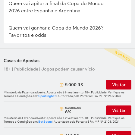
Quem vai apitar a final da Copa do Mundo
2026 entre Espanha e Argentina
Quem vai ganhar a Copa do Mundo 2026?
Favoritos e odds
TOPO PAGO
Casas de Apostas
18+ | Publicidade | Jogos podem causar vício
5 000 R$
Visitar
Ministério da Fazenda adverte: Aposta não é investimento. 18+. Publicidade. Verifique os
Termos e Condições em:
Sportingbet
| Autorizado pela Portaria SPA/MF Nº 247/2025
СASHBACK
Visitar
6%
Ministério da Fazenda adverte: Aposta não é investimento. 18+. Publicidade. Verifique os
Termos e Condições em:
BetBoom
| Autorizado pela Portaria SPA/MF Nº 2.103/2024