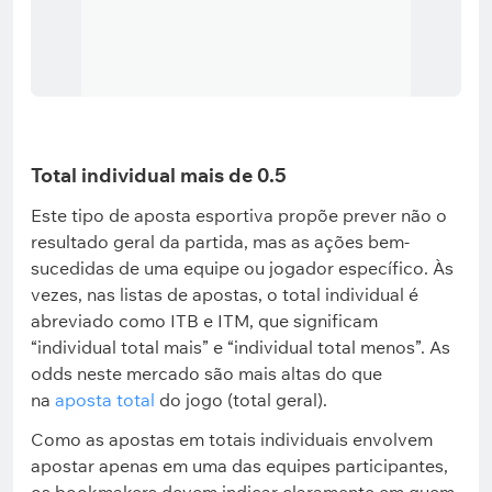
Total individual mais de 0.5
Este tipo de aposta esportiva propõe prever não o
resultado geral da partida, mas as ações bem-
sucedidas de uma equipe ou jogador específico. Às
vezes, nas listas de apostas, o total individual é
abreviado como ITB e ITM, que significam
“individual total mais” e “individual total menos”. As
odds neste mercado são mais altas do que
na
aposta total
do jogo (total geral).
Como as apostas em totais individuais envolvem
apostar apenas em uma das equipes participantes,