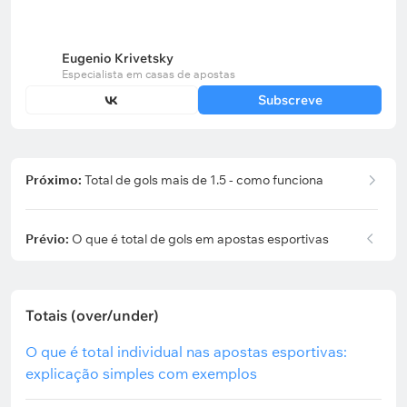
Eugenio Krivetsky
Especialista em casas de apostas
Subscreve
Próximo:
Total de gols mais de 1.5 - como funciona
Prévio:
O que é total de gols em apostas esportivas
Totais (over/under)
O que é total individual nas apostas esportivas:
explicação simples com exemplos