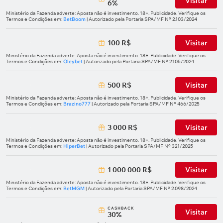
Visitar
6%
Ministério da Fazenda adverte: Aposta não é investimento. 18+. Publicidade. Verifique os
Termos e Condições em:
BetBoom
| Autorizado pela Portaria SPA/MF Nº 2.103/2024
100 R$
Visitar
Ministério da Fazenda adverte: Aposta não é investimento. 18+. Publicidade. Verifique os
Termos e Condições em:
Oleybet
| Autorizado pela Portaria SPA/MF Nº 2.105/2024
500 R$
Visitar
Ministério da Fazenda adverte: Aposta não é investimento. 18+. Publicidade. Verifique os
Termos e Condições em:
Brazino777
| Autorizado pela Portaria SPA/MF Nº 466/2025
3 000 R$
Visitar
Ministério da Fazenda adverte: Aposta não é investimento. 18+. Publicidade. Verifique os
Termos e Condições em:
HiperBet
| Autorizado pela Portaria SPA/MF Nº 321/2025
1 000 000 R$
Visitar
Ministério da Fazenda adverte: Aposta não é investimento. 18+. Publicidade. Verifique os
Termos e Condições em:
BetMGM
| Autorizado pela Portaria SPA/MF Nº 2.098/2024
СASHBACK
Visitar
30%