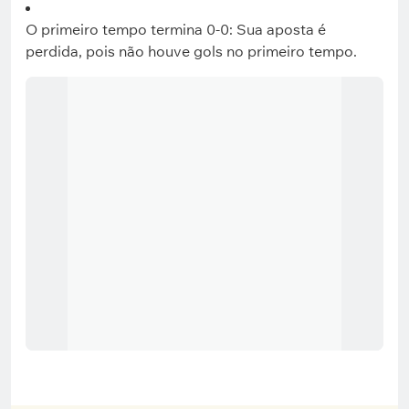
O primeiro tempo termina 0-0: Sua aposta é
perdida, pois não houve gols no primeiro tempo.