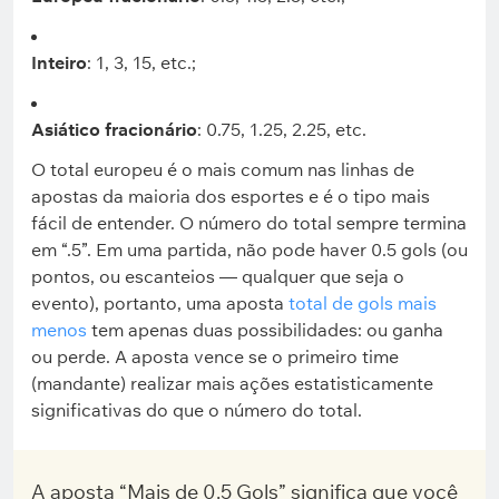
Inteiro
: 1, 3, 15, etc.;
Asiático fracionário
: 0.75, 1.25, 2.25, etc.
O total europeu é o mais comum nas linhas de
apostas da maioria dos esportes e é o tipo mais
fácil de entender. O número do total sempre termina
em “.5”. Em uma partida, não pode haver 0.5 gols (ou
pontos, ou escanteios — qualquer que seja o
evento), portanto, uma aposta
total de gols mais
menos
tem apenas duas possibilidades: ou ganha
ou perde. A aposta vence se o primeiro time
(mandante) realizar mais ações estatisticamente
significativas do que o número do total.
A aposta “Mais de 0.5 Gols” significa que você