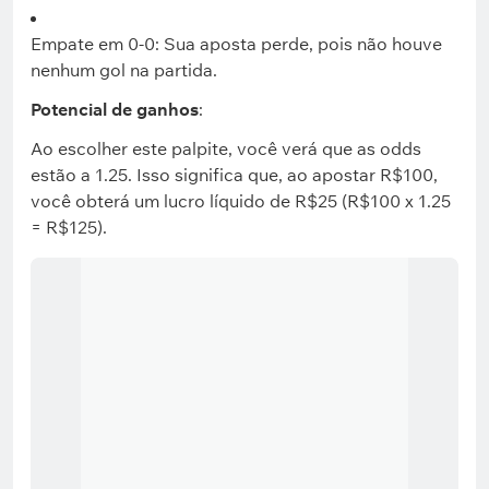
Empate em 0-0: Sua aposta perde, pois não houve
nenhum gol na partida.
Potencial de ganhos
:
Ao escolher este palpite, você verá que as odds
estão a 1.25. Isso significa que, ao apostar R$100,
você obterá um lucro líquido de R$25 (R$100 x 1.25
= R$125).