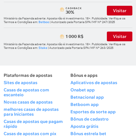
СASHBACK
Visitar
30%
Ministério da Fazenda adverte: Aposta não é investimento. 18+. Publicidade. Verifique os
Termos e Condições em:
Betboo
| Autorizado pela Portaria SPA/MF Nº 247/2025
1 000 R$
Visitar
Ministério da Fazenda adverte: Aposta não é investimento. 18+. Publicidade. Verifique os
Termos e Condições em:
Stake
| Autorizado pela Portaria SPA/MF Nº 263/2025
Plataformas de apostas
Bônus e apps
Sites de apostas
Aplicativos de apostas
Casas de apostas com
Onabet app
escanteio
Betnacional app
Novas casas de apostas
Betboom app
melhores casas de apostas
Esportes da sorte app
para Iniciantes
Bônus de cadastro
Casas de apostas que pagam
rápido
Aposta grátis
Casas de apostas com pix
Bônus estrela bet