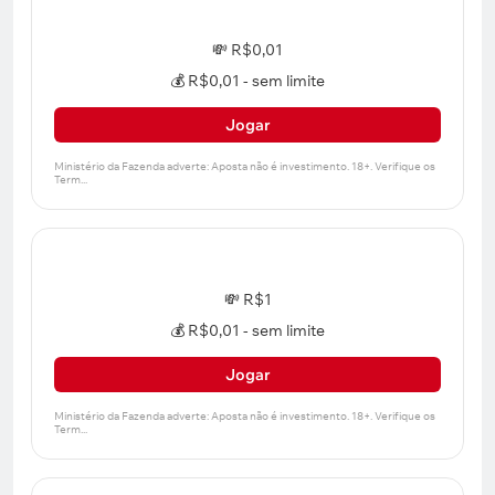
💸 R$0,01
💰 R$0,01 - sem limite
Jogar
💸 R$1
💰 R$0,01 - sem limite
Jogar