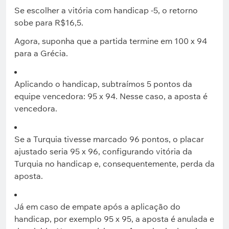
Se escolher a vitória com handicap -5, o retorno
sobe para R$16,5.
Agora, suponha que a partida termine em 100 x 94
para a Grécia.
Aplicando o handicap, subtraímos 5 pontos da
equipe vencedora: 95 x 94. Nesse caso, a aposta é
vencedora.
Se a Turquia tivesse marcado 96 pontos, o placar
ajustado seria 95 x 96, configurando vitória da
Turquia no handicap e, consequentemente, perda da
aposta.
Já em caso de empate após a aplicação do
handicap, por exemplo 95 x 95, a aposta é anulada e