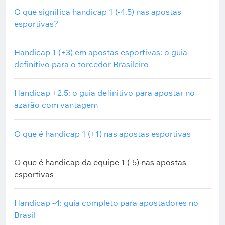
O que significa handicap 1 (-4.5) nas apostas
esportivas?
Handicap 1 (+3) em apostas esportivas: o guia
definitivo para o torcedor Brasileiro
Handicap +2.5: o guia definitivo para apostar no
azarão com vantagem
O que é handicap 1 (+1) nas apostas esportivas
O que é handicap da equipe 1 (-5) nas apostas
esportivas
Handicap -4: guia completo para apostadores no
Brasil