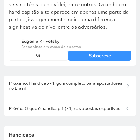
sets no tênis ou no vôlei, entre outros. Quando um
handicap tão alto aparece em apenas uma parte da
partida, isso geralmente indica uma diferença
significativa de nível entre os adversários.
Eugenio Krivetsky
Especialista em casas de apostas
Subscreve
Próximo:
Handicap -4: guia completo para apostadores
no Brasil
Prévio:
O que é handicap 1 (+1) nas apostas esportivas
Handicaps