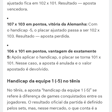
ajustado fica em 102 x 101. Resultado — aposta
vencedora.
107 x 103 em pontos, vitória da Alemanha:
Com
o handicap -5, o placar ajustado passa a ser 102 x
103. Resultado — aposta perdida.
106 x 101 em pontos, vantagem de exatamente
5:
Após aplicar o handicap, o placar se torna 101 x
101. Nesse caso, a aposta é anulada e o valor
apostado é devolvido.
Handicap da equipe 1 (-5) no tênis
No tênis, a aposta “handicap da equipe 1 (-5)” se
refere à diferença de games conquistados entre os
jogadores. O resultado oficial da partida é definido
pelos sets, mas, nesse mercado, o que conta é a