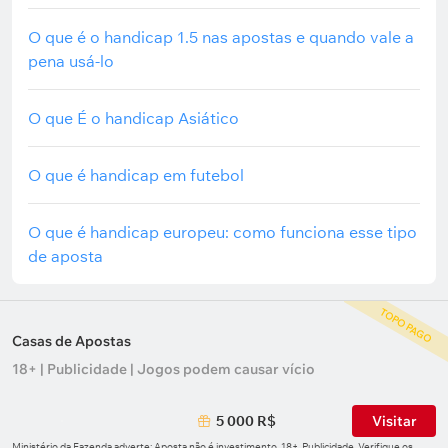
O que é o handicap 1.5 nas apostas e quando vale a
pena usá-lo
O que É o handicap Asiático
O que é handicap em futebol
O que é handicap europeu: como funciona esse tipo
de aposta
TOPO PAGO
Casas de Apostas
18+ | Publicidade | Jogos podem causar vício
5 000 R$
Visitar
Ministério da Fazenda adverte: Aposta não é investimento. 18+. Publicidade. Verifique os