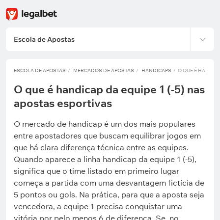
Escola de Apostas
ESCOLA DE APOSTAS
MERCADOS DE APOSTAS
HANDICAPS
O QUE É HANDICA
O que é handicap da equipe 1 (-5) nas
apostas esportivas
O mercado de handicap é um dos mais populares
entre apostadores que buscam equilibrar jogos em
que há clara diferença técnica entre as equipes.
Quando aparece a linha handicap da equipe 1 (-5),
significa que o time listado em primeiro lugar
começa a partida com uma desvantagem fictícia de
5 pontos ou gols. Na prática, para que a aposta seja
vencedora, a equipe 1 precisa conquistar uma
vitória por pelo menos 6 de diferença. Se, no