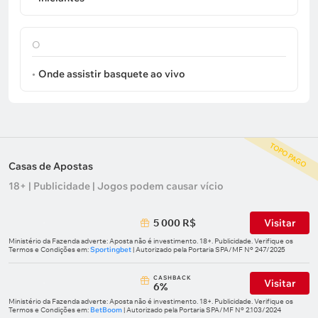
O
Onde assistir basquete ao vivo
TOPO PAGO
Casas de Apostas
18+ | Publicidade | Jogos podem causar vício
5 000 R$
Visitar
Ministério da Fazenda adverte: Aposta não é investimento. 18+. Publicidade. Verifique os
Termos e Condições em:
Sportingbet
| Autorizado pela Portaria SPA/MF Nº 247/2025
СASHBACK
Visitar
6%
Ministério da Fazenda adverte: Aposta não é investimento. 18+. Publicidade. Verifique os
Termos e Condições em:
BetBoom
| Autorizado pela Portaria SPA/MF Nº 2.103/2024