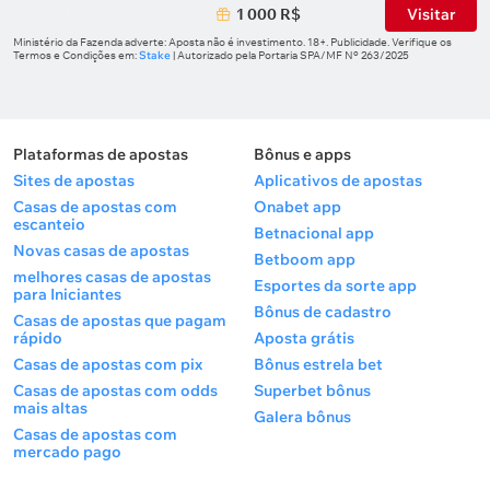
1 000 R$
Visitar
Ministério da Fazenda adverte: Aposta não é investimento. 18+. Publicidade. Verifique os
Termos e Condições em:
Stake
| Autorizado pela Portaria SPA/MF Nº 263/2025
Plataformas de apostas
Bônus e apps
Sites de apostas
Aplicativos de apostas
Casas de apostas com
Onabet app
escanteio
Betnacional app
Novas casas de apostas
Betboom app
melhores casas de apostas
Esportes da sorte app
para Iniciantes
Bônus de cadastro
Casas de apostas que pagam
rápido
Aposta grátis
Casas de apostas com pix
Bônus estrela bet
Casas de apostas com odds
Superbet bônus
mais altas
Galera bônus
Casas de apostas com
mercado pago