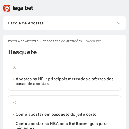
Escola de Apostas
ESCOLA DE APOSTAS
ESPORTES E COMPETIÇÕES
BASQUETE
Basquete
A
Apostas na NFL: principais mercados e ofertas das
casas de apostas
C
Como apostar em basquete do jeito certo
Como apostar na NBA pela BetBoom: guia para
iniciantes