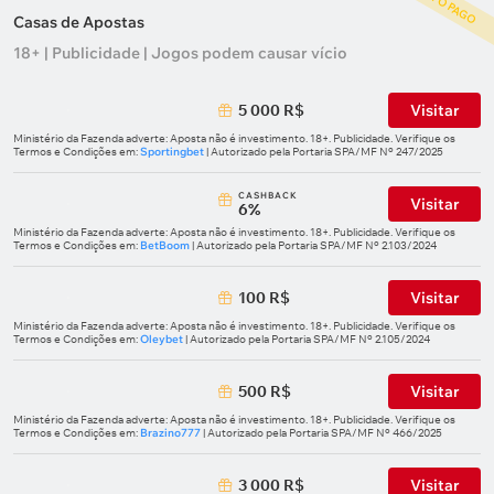
TOPO PAGO
Casas de Apostas
18+ | Publicidade | Jogos podem causar vício
5 000 R$
Visitar
Ministério da Fazenda adverte: Aposta não é investimento. 18+. Publicidade. Verifique os
Termos e Condições em:
Sportingbet
| Autorizado pela Portaria SPA/MF Nº 247/2025
СASHBACK
Visitar
6%
Ministério da Fazenda adverte: Aposta não é investimento. 18+. Publicidade. Verifique os
Termos e Condições em:
BetBoom
| Autorizado pela Portaria SPA/MF Nº 2.103/2024
100 R$
Visitar
Ministério da Fazenda adverte: Aposta não é investimento. 18+. Publicidade. Verifique os
Termos e Condições em:
Oleybet
| Autorizado pela Portaria SPA/MF Nº 2.105/2024
500 R$
Visitar
Ministério da Fazenda adverte: Aposta não é investimento. 18+. Publicidade. Verifique os
Termos e Condições em:
Brazino777
| Autorizado pela Portaria SPA/MF Nº 466/2025
3 000 R$
Visitar